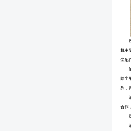
机主
尘配
除尘
列，
合作