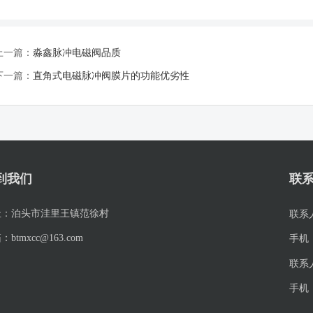
上一篇：
淼鑫脉冲电磁阀品质
下一篇：
直角式电磁脉冲阀膜片的功能优劣性
到我们
联
址：
泊头市洼里王镇范徐村
联系
箱：
btmxcc@163.com
手机
联系
手机