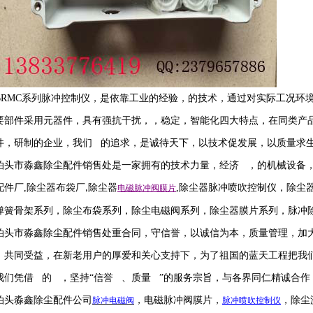
BRMC
系列脉冲控制仪，是依靠工业的经验，的技术，通过对实际工况环
要部件采用元器件，具有强抗干扰，，稳定，智能化四大特点，在同类
件，研制的企业，我们 的追求，是诚待天下，以技术促发展，以质量求
泊头市淼鑫除尘配件销售处是一家拥有的技术力量，经济 ，的机械设备
配件厂
,
除尘器布袋厂
除尘器
,
除尘器
脉冲喷吹
控制仪
，
除尘
,
电磁脉冲阀
膜片
弹簧骨架系列，除尘布袋系列，除尘电磁阀系列，除尘器膜片系列，脉冲
泊头市淼鑫除尘配件销售处重合同，守信誉，以诚信为本，质量管理，加
，共同受益，在新老用户的厚爱和关心支持下，为了祖国的蓝天工程把我
我们凭借 的 ，坚持
“信誉 、质量 ”的服务宗旨，与各界同仁精诚合作
泊头淼鑫除尘配件公司
，电磁脉冲阀膜片，
，除尘
脉冲电磁阀
脉冲喷吹
控制仪