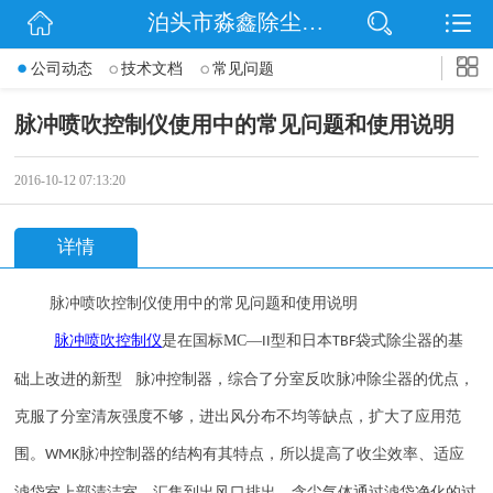
泊头市淼鑫除尘配件销售处
网站首页
公司动态
技术文档
常见问题
公司简介
脉冲喷吹控制仪使用中的常见问题和使用说明
公司动态
2016-10-12 07:13:20
产品展示
详情
联系我们
脉冲喷吹控制仪使用中的常见问题和使用说明
脉冲喷吹
控制仪
是在国标
MC
—
型和日本
袋式除尘器的基
II
TBF
础上改进的新型 脉冲控制器，综合了分室反吹脉冲除尘器的优点，
克服了分室清灰强度不够，进出风分布不均等缺点，扩大了应用范
围。
脉冲控制器的结构有其特点，所以提高了收尘效率、适应
WMK
滤袋室上部清洁室，汇集到出风口排出，含尘气体通过滤袋净化的过