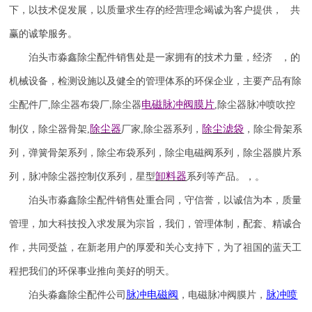
下，以技术促发展，以质量求生存的经营理念竭诚为客户提供， 共
赢的诚挚服务。
泊头市淼鑫除尘配件销售处是一家拥有的技术力量，经济 ，的
机械设备，检测设施以及健全的管理体系的环保企业，主要产品有除
电磁脉冲阀
膜片
尘配件厂
,
除尘器布袋厂
除尘器
,
除尘器
脉冲喷吹
控
,
除尘器
除尘滤袋
制仪
，
除尘器骨架
,
厂家
,
除尘器系列，
，除尘骨架系
列，弹簧骨架系列，除尘布袋系列，除尘电磁阀系列，除尘器膜片系
卸料器
列，脉冲除尘器控制仪系列，星型
系列等产品。，。
泊头市淼鑫除尘配件销售处重合同，守信誉，以诚信为本，质量
管理，加大科技投入求发展为宗旨，我们，管理体制，配套、精诚合
作，共同受益，在新老用户的厚爱和关心支持下，为了祖国的蓝天工
程把我们的环保事业推向美好的明天。
脉冲电磁阀
脉冲喷
泊头淼鑫除尘配件公司
，电磁脉冲阀膜片，