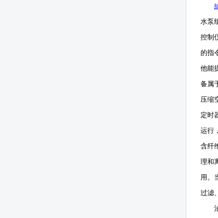
水泵
控制
的指
他能
备属
压缩
定时
运行
含纤
理和
用。
过滤