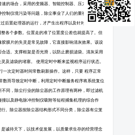
转速的场合，采用的变频器、智能控制器、压力传感器及
冲控制仪境污染等问题，除尘事业了人们的重视。对
脉冲
过后置处理器的运行，才产生出程序以及针对所选控制
调整各个参数。位置走的准了位置度公差也就提高了。但
橡胶膜片的失灵是常见故障，它直接影响清灰效果。该设
否合适。支撑框架是否光滑，以防止磨损滤袋。清灰采用
失灵及滤袋的堵塞。
使用定时中断来监视程序运行状态。
行一次定时器时间常数刷新操作。这样，只要
程序正常
常数而导致定时中断，利用定时中断服务程序将系统复位
所不同，除尘行业的除尘器的工作原理有两种，即过滤机
碰撞以及静电脉冲控制仪吸附等短程捕集机理的综合作
进行。除尘器按除尘器结构形式不同分类，除尘器有尘笼
，是诚待天下，以技术促发展，以质量求生存的经营理念