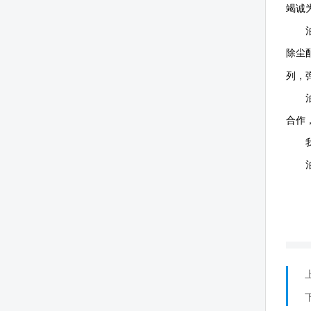
竭诚
除尘
列，
合作