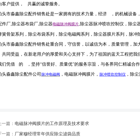
为客户提供， 共赢的诚挚服务。
泊头市淼鑫除尘配件销售处是一家拥有的技术力量，经济 ，的机械设备
配件厂
,
除尘器布袋厂
除尘器
,
除尘器
脉冲喷吹
控制仪
，
除尘
,
电磁脉冲阀
膜片
弹簧骨架系列，除尘布袋系列，除尘电磁阀系列，除尘器膜片系列，脉冲
泊头市淼鑫除尘配件销售处重合同，守信誉，以诚信为本，质量管理，加
，共同受益，在新老用户的厚爱和关心支持下，为了祖国的蓝天工程把我
我们凭借 的 ，坚持
“信誉
好
、质量
优
”的服务宗旨，与各界同仁精诚合
泊头淼鑫除尘配件公司
，电磁脉冲阀膜片，
，除尘
脉冲电磁阀
脉冲喷吹
控制仪
上一篇：
电磁脉冲阀膜片的工作原理及技术要求
下一篇：
厂家穆经理常年供应除尘滤袋品质