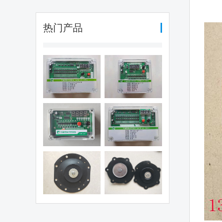
热门产品
编程脉冲控制
可编程脉冲控制
（QYM-LC-
仪（QYM-LC-
30D)
12D)
编程脉冲控制
可编程脉冲控制
仪（QHK-8D)
仪（QYM-LC-
48D)
电磁阀膜片
1.5寸阀膜片