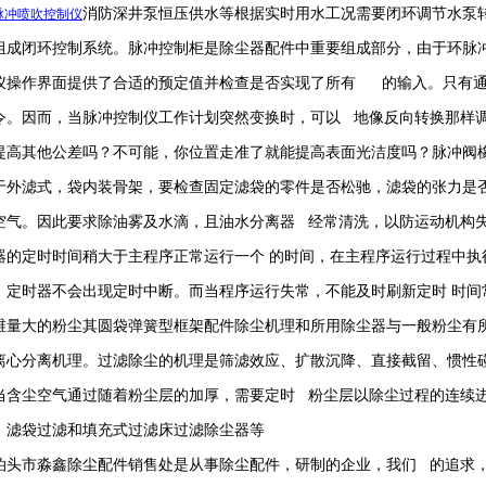
消防深井泵恒压供水等根据实时用水工况需要闭环调节水泵
脉冲喷吹
控制仪
组成闭环控制系统。脉冲控制柜是除尘器配件中重要组成部分，由于环脉
仪操作界面提供了合适的预定值并检查是否实现了所有 的输入。只有通
令。因而，当脉冲控制仪工作计划突然变换时，可以 地像反向转换那样
提高其他公差吗？不可能，你位置走准了就能提高表面光洁度吗？脉冲阀
于外滤式，袋内装骨架，要检查固定滤袋的零件是否松驰，滤袋的张力是
空气。因此要求除油雾及水滴，且油水分离器 经常清洗，以防运动机构
器的定时时间稍大于主程序正常运行一个
的时间，在主程序运行过程中执
，定时器不会出现定时中断。而当程序运行失常，不能及时刷新定时
时间
维量大的粉尘其圆袋弹簧型框架配件除尘机理和所用除尘器与一般粉尘有
离心分离机理。过滤除尘的机理是筛滤效应、扩散沉降、直接截留、惯性
当含尘空气通过随着粉尘层的加厚，需要定时 粉尘层以除尘过程的连续
、滤袋过滤和填充式过滤床过滤除尘器等
泊头市淼鑫除尘配件销售处是从事除尘配件，研制的企业，我们 的追求