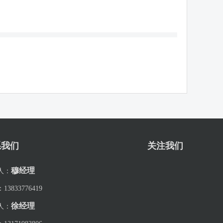
系我们
关注我们
穆经理
人：
：
13833776419
徐经理
人：