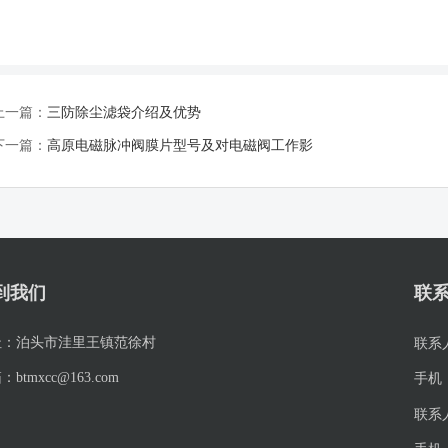
上一篇：
三防除尘滤袋介绍及优势
下一篇：
高原电磁脉冲阀膜片型号及对电磁阀工作影
到我们
联
址：
泊头市洼里王镇范徐村
联系
箱：
btmxcc@163.com
手机
联系