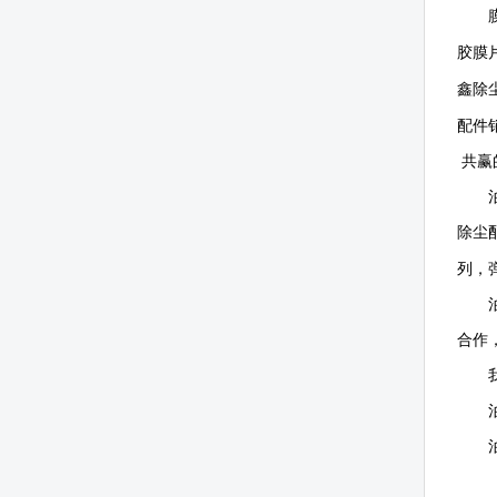
胶膜
鑫除
配件
共赢
除尘
列，
合作