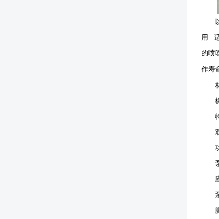
用 
的喷
作寿