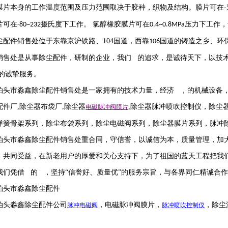
膜片本身的工作温度范围及压力范围取决于胶种，织物及结构。膜片可在
-
片可在
摄氏度下工作。 氯醇橡胶膜片可在
压力下工作，
-80~232
0.4~0.8MPa
尘配件销售处位于东靠京沪铁路、
104
国道，西靠
国道的铸造之乡、环
106
销售处是从事除尘配件，研制的企业，我们 的追求，是诚待天下，以技
的诚挚服务。
泊头市淼鑫除尘配件销售处是一家拥有的技术力量，经济 ，的机械设备
配件厂
,
除尘器布袋厂
除尘器
,
除尘器
脉冲喷吹
控制仪
，
除尘
,
电磁脉冲阀
膜片
弹簧骨架系列，除尘布袋系列，除尘电磁阀系列，除尘器膜片系列，脉冲
泊头市淼鑫除尘配件销售处重合同，守信誉，以诚信为本，质量管理，加
，共同受益，在新老用户的厚爱和关心支持下，为了祖国的蓝天工程把我
我们凭借 的 ，坚持
“信誉
好
、质量
优
”的服务宗旨，与各界同仁精诚合
泊头市淼鑫除尘配件
泊头淼鑫除尘配件公司
，电磁脉冲阀膜片，
，除尘
脉冲电磁阀
脉冲喷吹
控制仪