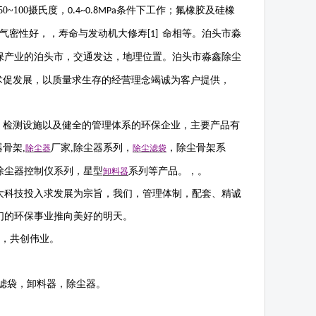
50~100
摄氏度，
条件下工作；氟橡胶及硅橡
0.4~0.8MPa
气密性好，，寿命与发动机大修寿
命相等。
泊头市淼
[1]
保产业的泊头市，交通发达，地理位置。泊头市淼鑫除尘
术促发展，以质量求生存的经营理念竭诚为客户提供，
，检测设施以及健全的管理体系的环保企业，主要产品有
器骨架
,
厂家
,
除尘器系列，
，除尘骨架系
除尘器
除尘滤袋
除尘器控制仪系列，星型
系列等产品。，。
卸料器
大科技投入求发展为宗旨，我们，管理体制，配套、精诚
们的环保事业推向美好的明天。
作，共创伟业。
滤袋，卸料器，除尘器。