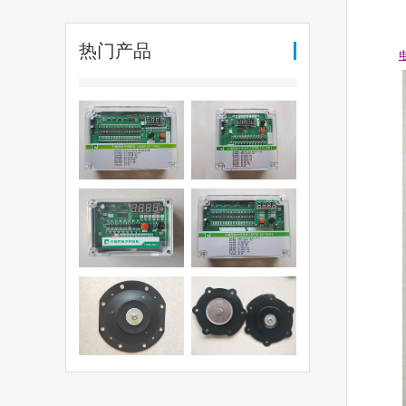
热门产品
编程脉冲控制
可编程脉冲控制
（QYM-LC-
仪（QYM-LC-
30D)
12D)
编程脉冲控制
可编程脉冲控制
仪（QHK-8D)
仪（QYM-LC-
48D)
电磁阀膜片
1.5寸阀膜片