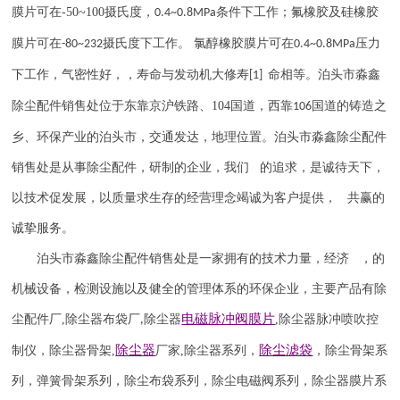
膜片可在
-50~100
摄氏度，
条件下工作；氟橡胶及硅橡胶
0.4~0.8MPa
膜片可在
摄氏度下工作。 氯醇橡胶膜片可在
压力
-80~232
0.4~0.8MPa
下工作，气密性好，，寿命与发动机大修寿
命相等。
泊头市淼鑫
[1]
除尘配件销售处位于东靠京沪铁路、
104
国道，西靠
国道的铸造之
106
乡、环保产业的泊头市，交通发达，地理位置。泊头市淼鑫除尘配件
销售处是从事除尘配件，研制的企业，我们 的追求，是诚待天下，
以技术促发展，以质量求生存的经营理念竭诚为客户提供， 共赢的
诚挚服务。
泊头市淼鑫除尘配件销售处是一家拥有的技术力量，经济 ，的
机械设备，检测设施以及健全的管理体系的环保企业，主要产品有除
电磁脉冲阀
膜片
尘配件厂
,
除尘器布袋厂
除尘器
,
除尘器
脉冲喷吹
控
,
除尘器
除尘滤袋
制仪
，
除尘器骨架
,
厂家
,
除尘器系列，
，除尘骨架系
列，弹簧骨架系列，除尘布袋系列，除尘电磁阀系列，除尘器膜片系