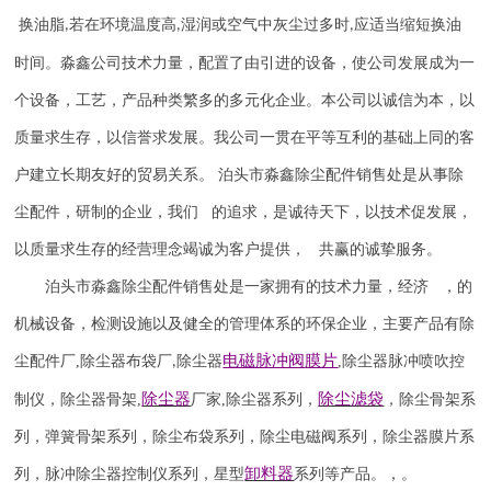
换油脂
若在环境温度高
湿润或空气中灰尘过多时
应适当缩短换油
,
,
,
时间。淼鑫公司技术力量，配置了由引进的设备，使公司发展成为一
个设备，工艺，产品种类繁多的多元化企业。本公司以诚信为本，以
质量求生存，以信誉求发展。我公司一贯在平等互利的基础上同的客
户建立长期友好的贸易关系。
泊头市淼鑫除尘配件销售处是从事除
尘配件，研制的企业，我们 的追求，是诚待天下，以技术促发展，
以质量求生存的经营理念竭诚为客户提供， 共赢的诚挚服务。
泊头市淼鑫除尘配件销售处是一家拥有的技术力量，经济 ，的
机械设备，检测设施以及健全的管理体系的环保企业，主要产品有除
电磁脉冲阀
膜片
尘配件厂
,
除尘器布袋厂
除尘器
,
除尘器
脉冲喷吹
控
,
除尘器
除尘滤袋
制仪
，
除尘器骨架
,
厂家
,
除尘器系列，
，除尘骨架系
列，弹簧骨架系列，除尘布袋系列，除尘电磁阀系列，除尘器膜片系
卸料器
列，脉冲除尘器控制仪系列，星型
系列等产品。，。