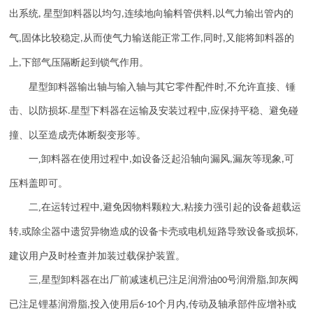
出系统
星型卸料器以均匀
连续地向输料管供料
以气力输出管内的
,
,
,
气
固体比较稳定
从而使气力输送能正常工作
同时
又能将卸料器的
,
,
,
,
上
下部气压隔断起到锁气作用。
,
星型卸料器输出轴与输入轴与其它零件配件时
,
不允许直接、锤
击、以防损坏
星型下料器在运输及安装过程中
应保持平稳、避免碰
.
,
撞、以至造成壳体断裂变形等。
一
,
卸料器在使用过程中
如设备泛起沿轴向漏风
漏灰等现象
可
,
,
,
压料盖即可。
二
,
在运转过程中
避免因物料颗粒大
粘接力强引起的设备超载运
,
,
转
或除尘器中遗贸异物造成的设备卡壳或电机短路导致设备或损坏
,
,
建议用户及时栓查并加装过载保护装置。
三
,
星型卸料器在出厂前减速机已注足润滑油
号润滑脂
卸灰阀
00
,
已注足锂基润滑脂
投入使用后
个月内
传动及轴承部件应增补或
,
6-10
,