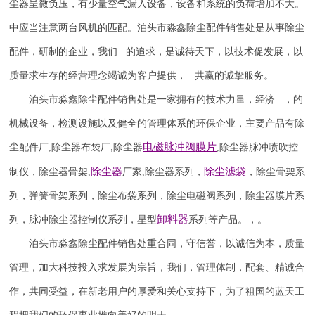
尘器呈微负压，有少量空气漏入设备，设备和系统的负荷增加不大。
中应当注意两台风机的匹配。泊头市淼鑫除尘配件销售处是从事除尘
配件，研制的企业，我们 的追求，是诚待天下，以技术促发展，以
质量求生存的经营理念竭诚为客户提供， 共赢的诚挚服务。
泊头市淼鑫除尘配件销售处是一家拥有的技术力量，经济 ，的
机械设备，检测设施以及健全的管理体系的环保企业，主要产品有除
电磁脉冲阀
膜片
尘配件厂
,
除尘器布袋厂
除尘器
,
除尘器
脉冲喷吹
控
,
除尘器
除尘滤袋
制仪
，
除尘器骨架
,
厂家
,
除尘器系列，
，除尘骨架系
列，弹簧骨架系列，除尘布袋系列，除尘电磁阀系列，除尘器膜片系
卸料器
列，脉冲除尘器控制仪系列，星型
系列等产品。，。
泊头市淼鑫除尘配件销售处重合同，守信誉，以诚信为本，质量
管理，加大科技投入求发展为宗旨，我们，管理体制，配套、精诚合
作，共同受益，在新老用户的厚爱和关心支持下，为了祖国的蓝天工