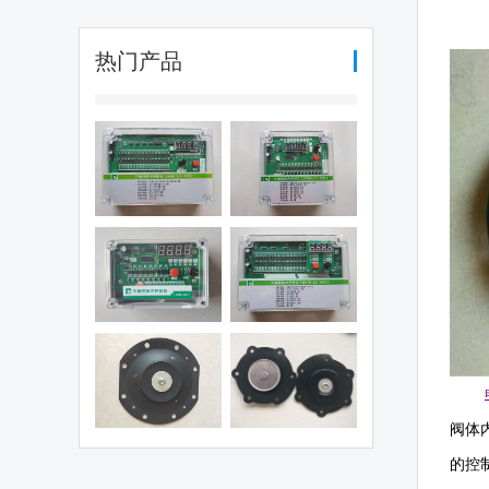
热门产品
编程脉冲控制
可编程脉冲控制
（QYM-LC-
仪（QYM-LC-
30D)
12D)
编程脉冲控制
可编程脉冲控制
仪（QHK-8D)
仪（QYM-LC-
48D)
电磁阀膜片
1.5寸阀膜片
阀体
的控