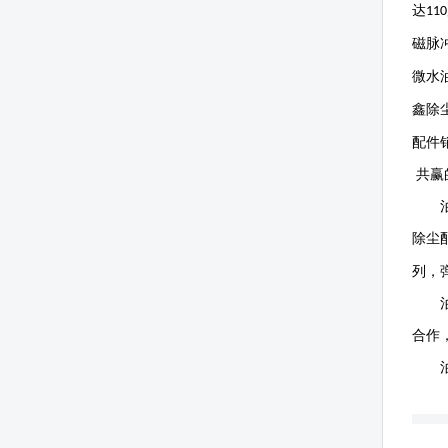
达
110
磁脉
微水
鑫除
配件
共赢
除尘
列，
合作