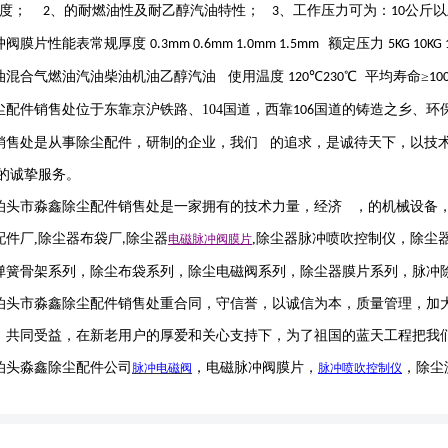
度；
、的耐燃油性及耐乙醇汽油特性；
、工作压力可为：
公斤以
2
3
10
冲阀膜片性能表常规厚度
额定压力
0.3mm 0.6mm 1.0mm 1.5mm
5KG 10KG
油混合气燃油汽油柴油机油乙醇汽油 使用温度
℃
℃ 平均寿命≥
120
230
10
尘配件销售处位于东靠京沪铁路、
104
国道，西靠
国道的铸造之乡、环
106
销售处是从事除尘配件，研制的企业，我们 的追求，是诚待天下，以技
的诚挚服务。
泊头市淼鑫除尘配件销售处是一家拥有的技术力量，经济 ，的机械设备
配件厂
,
除尘器布袋厂
除尘器
,
除尘器
脉冲喷吹
控制仪
，
除尘
,
电磁脉冲阀
膜片
弹簧骨架系列，除尘布袋系列，除尘电磁阀系列，除尘器膜片系列，脉冲
泊头市淼鑫除尘配件销售处重合同，守信誉，以诚信为本，质量管理，加
，共同受益，在新老用户的厚爱和关心支持下，为了祖国的蓝天工程把我
泊头淼鑫除尘配件公司
，电磁脉冲阀膜片，
，除尘
脉冲电磁阀
脉冲喷吹
控制仪