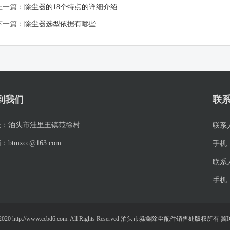
上一篇：
除尘器的18个特点的详细介绍
下一篇：
除尘器选型依据有哪些
到我们
联
址：
泊头市洼里王镇范徐村
联系
箱：
btmxcc@163.com
手机
联系
手机
19-2020 http://www.ccbd6.com. All Rights Reserved 泊头市淼鑫除尘配件销售处版权所有 冀