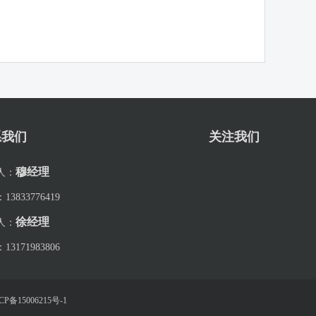
系我们
关注我们
穆经理
人：
：
13833776419
徐经理
人：
：
13171983806
ICP备15006215号-1