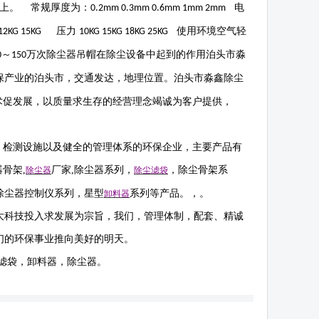
上。 常规厚度为：
电
0.2mm 0.3mm 0.6mm 1mm 2mm
压力
使用环境空气轻
 12KG 15KG
10KG 15KG 18KG 25KG
～
万次除尘器吊帽在除尘设备中起到的作用
泊头市淼
0
150
保产业的泊头市，交通发达，地理位置。泊头市淼鑫除尘
术促发展，以质量求生存的经营理念竭诚为客户提供，
，检测设施以及健全的管理体系的环保企业，主要产品有
器骨架
,
厂家
,
除尘器系列，
，除尘骨架系
除尘器
除尘滤袋
除尘器控制仪系列，星型
系列等产品。，。
卸料器
大科技投入求发展为宗旨，我们，管理体制，配套、精诚
们的环保事业推向美好的明天。
滤袋，卸料器，除尘器。