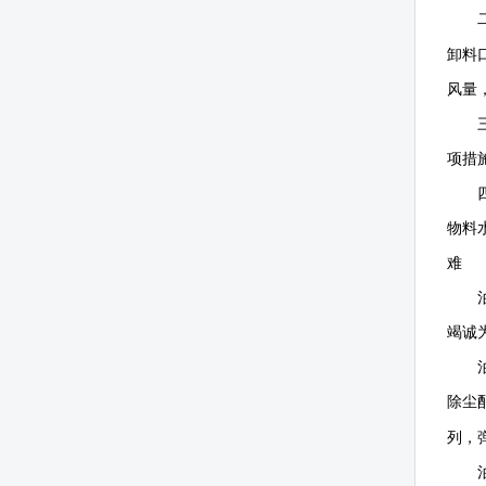
卸料
风量
项措
物料
难
竭诚
除尘
列，