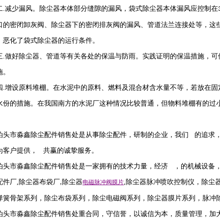
二
.
减少漏风。除尘器本体部分缝隙的漏风，袋式除尘器本体漏风应控制在
口的密闭卸灰阀、除尘器下的密闭排灰阀的漏风、管道法兰连接处等，这
，恶化了袋式除尘器的运行条件。
三
.
做好除尘器、管道等有关各处的保温与防雨。实践证明的保温措施，可
施。
四
.
增设原料堆棚。在水泥中的原料、燃料及混合材含水量不等，若放在固
水份的措施。在我国南方的水泥厂这种情况比较普通，但物料堆棚有的过
泊头市淼鑫除尘配件销售处是从事除尘配件，研制的企业，我们 的追求
为客户提供， 共赢的诚挚服务。
泊头市淼鑫除尘配件销售处是一家拥有的技术力量，经济 ，的机械设备
配件厂
,
除尘器布袋厂
除尘器
,
除尘器
脉冲喷吹
控制仪
，
除尘
,
电磁脉冲阀
膜片
弹簧骨架系列，除尘布袋系列，除尘电磁阀系列，除尘器膜片系列，脉冲
泊头市淼鑫除尘配件销售处重合同，守信誉，以诚信为本，质量管理，加