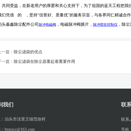
，共同受益，在新老用户的厚爱和关心支持下，为了祖国的蓝天工程把我
我们凭借 的 ，坚持
“信誉好、质量优”的服务宗旨，与各界同仁精诚合
泊头淼鑫除尘配件公司
，电磁脉冲阀膜片，
，除尘
脉冲电磁阀
脉冲喷吹
控制仪
上一篇：
除尘滤袋的优点
下一篇：
除尘滤袋在除尘器重起着重要作用
到我们
联
址：
泊头市洼里王镇范徐村
联系
箱：
btmxcc@163.com
手机