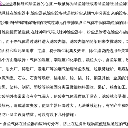
除
堪称袋式除尘器的心脏
,
一般被称为除尘滤袋或者除尘滤袋
除尘滤
尘滤袋
,
地悬挂在除尘器中
除尘器或除尘设备就是把粉尘从烟气中分离出来的设备
.
是利用纤维编制物制作的袋式过滤元件来捕集含尘气体中固体颗粒物的除
纤维碰撞而被拦截
在脉冲和气箱式脉冲除尘器中，粉尘是附着在除尘布袋
.
面，而干净气体通过滤料进入滤袋内部。滤袋内部的笼架用来支撑滤袋，
的面料和应尽量追求 过滤、易于粉尘剥离及效果。除尘滤袋的选用至关
几个方面选取择：气体的温度，潮湿度和化学性，颗粒大小，含尘浓度，
厂、耐火厂、铸造厂、发电厂等的烟气治理除尘系统。垃圾焚烧炉、燃煤
水泥陶瓷、石灰、石膏等场所。铝电解、铅、锡、锌、铜及其他 金属的
炭黑、染料、制药、塑胶等的液固分离及微细物料回收。采矿、粮食加工
布袋的外表常常会有空气漏入，使袋室气体温度低于露点，滤袋就会受潮
眼堵死，造成清灰失效，使除尘器压降过大，无法继续运行，有的产生糊
要防止除尘设备结露，可以有以下几种措施：
一
.
含尘气体在除尘器内应均匀分布，防止在边角出现涡流使这里通过的气