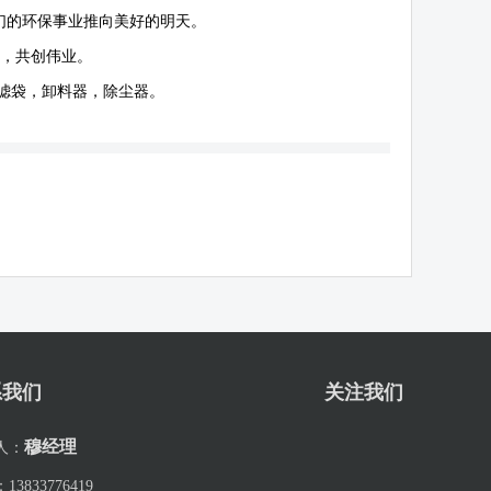
们的环保事业推向美好的明天。
作，共创伟业。
滤袋，卸料器，除尘器。
系我们
关注我们
穆经理
人：
：
13833776419