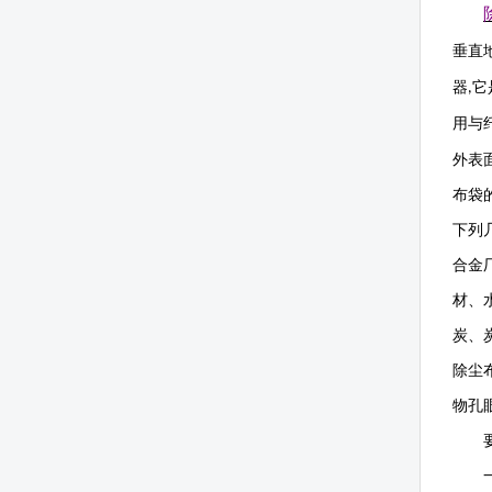
垂直
器
它
,
用与
外表
布袋
下列
合金
材、
炭、
除尘
物孔