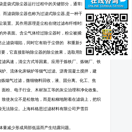
袋是袋式除尘器运行过程中的关键部分，通常圆筒型滤袋
。而滤袋除尘器也称为过滤式除尘器
是一种干式 除尘
,
尘装置。其作用原理是尘粒在绕过滤布纤维时因惯性力作
的外表面。含尘气体经过除尘器时，粉尘被捕集在滤袋的
防止滤袋塌陷，同时它有助于尘饼的 和重新分布。除尘
重要，它直接影响除尘器的除尘效果，选取用除尘滤袋从
过滤风速，清尘方式等因素。应用于炼铁厂、炼钢厂、铁
锅炉、流体化床锅炉等烟气过滤。沥青混凝土搅拌，建
冶炼烟气过滤，微细物料回收，液、固分离。化工、焦
、面粉、电子行业、木材加工等的灰尘治理和净化收集。
，致使灰尘不是松散地，而是粘糊地附着在滤袋上，把织
袋无法除尘。上海科格思过滤材料有限公司尹雪芬
体量减少形成局部低温而产生结露问题。