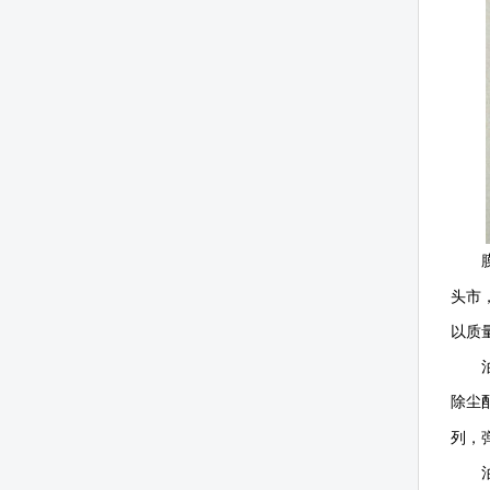
头市
以质
除尘
列，