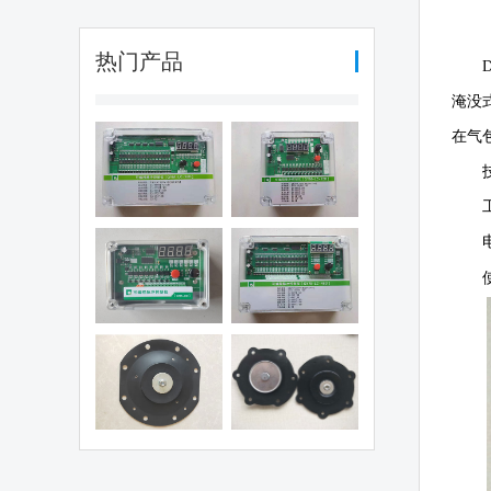
热门产品
淹没
在气
编程脉冲控制
可编程脉冲控制
（QYM-LC-
仪（QYM-LC-
30D)
12D)
编程脉冲控制
可编程脉冲控制
仪（QHK-8D)
仪（QYM-LC-
48D)
电磁阀膜片
1.5寸阀膜片