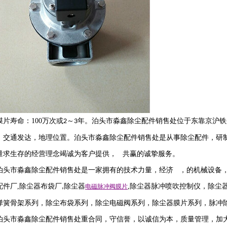
膜片寿命：
100
万次或
～
年。泊头市淼鑫除尘配件销售处位于东靠京沪铁
2
3
，交通发达，地理位置。泊头市淼鑫除尘配件销售处是从事除尘配件，研
量求生存的经营理念竭诚为客户提供， 共赢的诚挚服务。
泊头市淼鑫除尘配件销售处是一家拥有的技术力量，经济 ，的机械设备
配件厂
,
除尘器布袋厂
除尘器
,
除尘器
脉冲喷吹
控制仪
，
除尘
,
电磁脉冲阀
膜片
弹簧骨架系列，除尘布袋系列，除尘电磁阀系列，除尘器膜片系列，脉冲
泊头市淼鑫除尘配件销售处重合同，守信誉，以诚信为本，质量管理，加