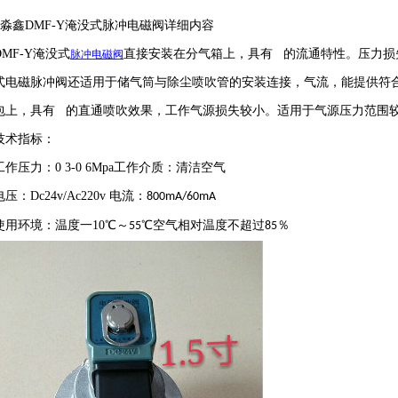
淼鑫
DMF-Y
淹没式脉冲电磁阀详细内容
DMF-Y
淹没式
直接安装在分气箱上，具有 的流通特性。压力损
脉冲电磁阀
式电磁脉冲阀还适用于储气筒与除尘喷吹管的安装连接，气流，能提供符
包上，具有 的直通喷吹效果，工作气源损失较小。适用于气源压力范围
技术指标：
工作压力：
0 3-0 6Mpa
工作介质：清洁空气
电压：
Dc24v/Ac220v
电流：
800mA/60mA
使用环境：温度一
10
℃～
℃空气相对温度不超过
％
55
85