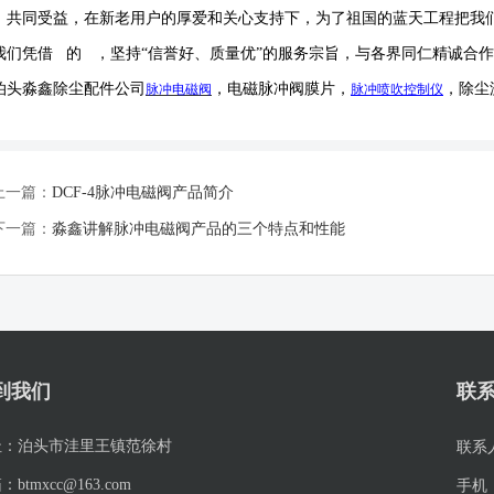
，共同受益，在新老用户的厚爱和关心支持下，为了祖国的蓝天工程把我
我们凭借 的 ，坚持
“信誉
好
、质量
优
”的服务宗旨，与各界同仁精诚合
泊头淼鑫除尘配件公司
，电磁脉冲阀膜片，
，除尘
脉冲电磁阀
脉冲喷吹
控制仪
上一篇：
DCF-4脉冲电磁阀产品简介
下一篇：
淼鑫讲解脉冲电磁阀产品的三个特点和性能
到我们
联
址：
泊头市洼里王镇范徐村
联系
箱：
btmxcc@163.com
手机