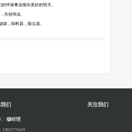
们的环保事业推向美好的明天。
作，共创伟业。
滤袋，卸料器，除尘器。
系我们
关注我们
穆经理
人：
：
13833776419