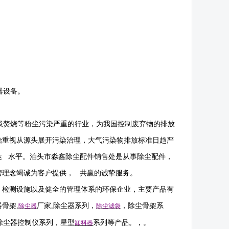
器设备。
圾焚烧等粉尘污染严重的行业，为我国控制废弃物的排放
始重视从源头展开污染治理，大气污染物排放标准日趋严
达 水平。泊头市淼鑫除尘配件销售处是从事除尘配件，
营理念竭诚为客户提供， 共赢的诚挚服务。
，检测设施以及健全的管理体系的环保企业，主要产品有
器骨架
,
厂家
,
除尘器系列，
，除尘骨架系
除尘器
除尘滤袋
除尘器控制仪系列，星型
系列等产品。，。
卸料器