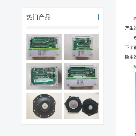
热门产品
产生
编程脉冲控制
可编程脉冲控制
下了
（QYM-LC-
仪（QYM-LC-
除尘
30D)
12D)
编程脉冲控制
可编程脉冲控制
仪（QHK-8D)
仪（QYM-LC-
48D)
电磁阀膜片
1.5寸阀膜片