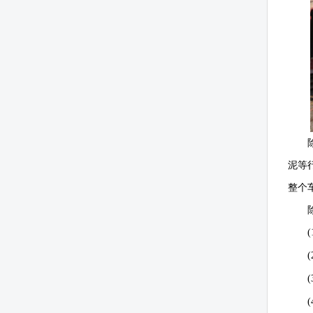
泥等
整个
(
(
(
(