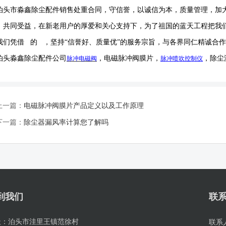
泊头市淼鑫除尘配件销售处重合同，守信誉，以诚信为本，质量管理，加
，共同受益，在新老用户的厚爱和关心支持下，为了祖国的蓝天工程把我
我们凭借 的 ，坚持
“信誉
好
、质量
优
”的服务宗旨，与各界同仁精诚合
泊头淼鑫除尘配件公司
，电磁脉冲阀膜片，
，除尘
脉冲电磁阀
脉冲喷吹
控制仪
上一篇：
电磁脉冲阀膜片产品定义以及工作原理
下一篇：
除尘器漏风率计算您了解吗
到我们
联
址：
泊头市洼里王镇范徐村
联系