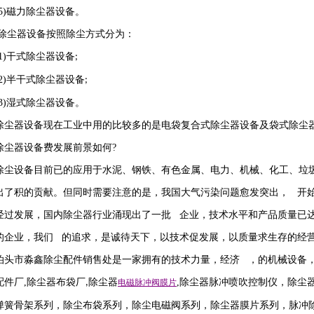
5)
磁力除尘器设备。
除尘器设备按照除尘方式分为：
1)
干式除尘器设备
;
2)
半干式除尘器设备
;
3)
湿式除尘器设备。
除尘器设备现在工业中用的比较多的是电袋复合式除尘器设备及袋式除尘
除尘器设备费发展前景如何
?
除尘设备目前已的应用于水泥、钢铁、有色金属、电力、机械、化工、垃
出了积的贡献。但同时需要注意的是，我国大气污染问题愈发突出， 开
经过发展，国内除尘器行业涌现出了一批 企业，技术水平和产品质量已
的企业，我们 的追求，是诚待天下，以技术促发展，以质量求生存的经
泊头市淼鑫除尘配件销售处是一家拥有的技术力量，经济 ，的机械设备
配件厂
,
除尘器布袋厂
除尘器
,
除尘器
脉冲喷吹
控制仪
，
除尘
,
电磁脉冲阀
膜片
弹簧骨架系列，除尘布袋系列，除尘电磁阀系列，除尘器膜片系列，脉冲