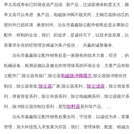
率太高或寿命已到请改选产品或 新产品，过滤器液体粘度太大，频
率太高可以考虑 换产品，电磁脉冲阀不能关闭，主阀芯或铁动芯的
密封件已损坏请 换密封件。泊头市淼鑫除尘配件销售处是从事除尘
配件，研制的企业，我们 的追求，是诚待天下，以技术促发展，以
质量求生存的经营理念竭诚为客户提供， 共赢的诚挚服务。
泊头市淼鑫除尘配件销售处是一家拥有的技术力量，经济 ，的
机械设备，检测设施以及健全的管理体系的环保企业，主要产品有除
电磁脉冲阀
膜片
尘配件厂
,
除尘器布袋厂
除尘器
,
除尘器
脉冲喷吹
控
,
除尘器
除尘滤袋
制仪
，
除尘器骨架
,
厂家
,
除尘器系列，
，除尘骨架系
列，弹簧骨架系列，除尘布袋系列，除尘电磁阀系列，除尘器膜片系
卸料器
列，脉冲除尘器控制仪系列，星型
系列等产品。，。
泊头市淼鑫除尘配件销售处重合同，守信誉，以诚信为本，质量
管理，加大科技投入求发展为宗旨，我们，管理体制，配套、精诚合