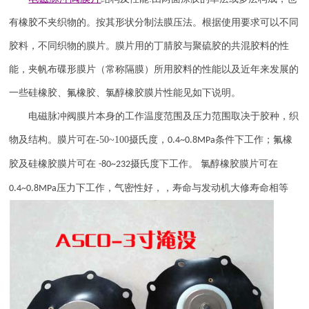
有橡胶不夹织物的。按其形状分制法膜压法。根据使用要求可以不同
胶料，不同织物的膜片。膜片用的丁腈胶与聚硫胶的共混胶料的性
能，夹帆布碟形膜片（常称隔膜）所用胶料的性能以及近年来发展的
一些硅橡胶、氟橡胶、氯醇橡胶膜片性能见如下说明。
电磁脉冲阀膜片本身的工作温度范围及压力范围取决于胶种，织
物及结构。膜片可在
-50~100
摄氏度，
条件下工作；氟橡
0.4~0.8MPa
胶及硅橡胶膜片可在
摄氏度下工作。 氯醇橡胶膜片可在
-80~232
压力下工作，气密性好，，寿命与发动机大修寿命相等
0.4~0.8MPa