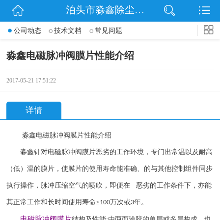
泊头市淼鑫除尘配件销售处
网站首页
公司动态
技术文档
常见问题
公司简介
淼鑫电磁脉冲阀膜片性能介绍
公司动态
2017-05-21 17:51:22
产品展示
详情
联系我们
淼鑫电磁脉冲阀膜片性能介绍
淼鑫针对电磁脉冲阀膜片恶劣的工作环境，专门出常温以及耐高
（低）温的膜片，使膜片的使用寿命能准确、的与其他控制组件同步
执行操作，脉冲压缩空气的喷吹，即便在 恶劣的工作条件下，亦能
其正常工作和长时间使用寿命
≥
万次或
年。
100
3
电磁脉冲阀
膜片
结构及性能
:
由两面涂胶的单层或多层构成，也