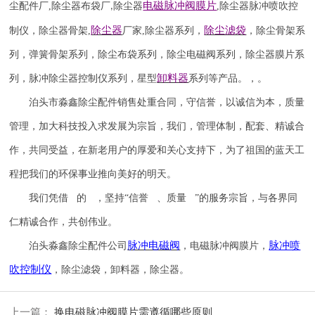
电磁脉冲阀
膜片
尘配件厂
,
除尘器布袋厂
除尘器
,
除尘器
脉冲喷吹
控
,
除尘器
除尘滤袋
制仪
，
除尘器骨架
,
厂家
,
除尘器系列，
，除尘骨架系
列，弹簧骨架系列，除尘布袋系列，除尘电磁阀系列，除尘器膜片系
卸料器
列，脉冲除尘器控制仪系列，星型
系列等产品。，。
泊头市淼鑫除尘配件销售处重合同，守信誉，以诚信为本，质量
管理，加大科技投入求发展为宗旨，我们，管理体制，配套、精诚合
作，共同受益，在新老用户的厚爱和关心支持下，为了祖国的蓝天工
程把我们的环保事业推向美好的明天。
我们凭借 的 ，坚持
“信誉 、质量 ”的服务宗旨，与各界同
仁精诚合作，共创伟业。
脉冲电磁阀
脉冲喷
泊头淼鑫除尘配件公司
，电磁脉冲阀膜片，
吹
控制仪
，除尘滤袋，卸料器，除尘器。
上一篇：
换电磁脉冲阀膜片需遵循哪些原则