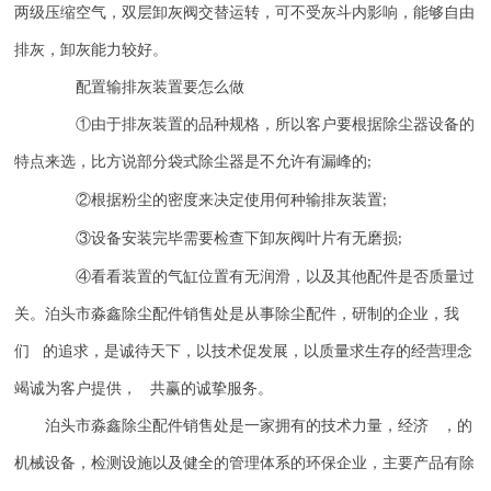
两级压缩空气，双层卸灰阀交替运转，可不受灰斗内影响，能够自由
排灰，卸灰能力较好。
配置输排灰装置要怎么做
①由于排灰装置的品种规格，所以客户要根据除尘器设备的
特点来选，比方说部分袋式除尘器是不允许有漏峰的
;
②根据粉尘的密度来决定使用何种输排灰装置
;
③设备安装完毕需要检查下卸灰阀叶片有无磨损
;
④看看装置的气缸位置有无润滑，以及其他配件是否质量过
关。泊头市淼鑫除尘配件销售处是从事除尘配件，研制的企业，我
们 的追求，是诚待天下，以技术促发展，以质量求生存的经营理念
竭诚为客户提供， 共赢的诚挚服务。
泊头市淼鑫除尘配件销售处是一家拥有的技术力量，经济 ，的
机械设备，检测设施以及健全的管理体系的环保企业，主要产品有除