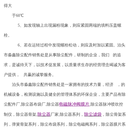
得大
于
60
℃
5
、如发现轴上出现漏粉现象，则应紧固两端的填料压盖螺
栓。
6
、若在运转过程中发现螺栓松动，则应及时加以紧固。泊头
市淼鑫除尘配件销售处是从事除尘配件，研制的企业，我们 的追
求，是诚待天下，以技术促发展，以质量求生存的经营理念竭诚为客
户提供， 共赢的诚挚服务。
泊头市淼鑫除尘配件销售处是一家拥有的技术力量，经济 ，的
机械设备，检测设施以及健全的管理体系的环保企业，主要产品有除
电磁脉冲阀
膜片
尘配件厂
,
除尘器布袋厂
除尘器
,
除尘器
脉冲喷吹
控
,
除尘器
除尘滤袋
制仪
，
除尘器骨架
,
厂家
,
除尘器系列，
，除尘骨架系
列，弹簧骨架系列，除尘布袋系列，除尘电磁阀系列，除尘器膜片系