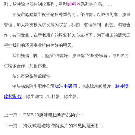
卸料器
列，脉冲除尘器控制仪系列，星型
系列等产品。，。
泊头市淼鑫除尘配件销售处重合同，守信誉，以诚信为本，质量
管理，加大科技投入求发展为宗旨，我们，管理体制，配套、精诚合
作，共同受益，在新老用户的厚爱和关心支持下，为了祖国的蓝天工
程把我们的环保事业推向美好的明天。
我们凭借 的 ，坚持
“信誉
好
、质量
优
”的服务宗旨，与各界同
仁精诚合作，共创伟业。
泊头市淼鑫除尘配件
脉冲电磁阀
脉冲喷
泊头淼鑫除尘配件公司
，电磁脉冲阀膜片，
吹
控制仪
，除尘滤袋，卸料器，除尘器。
上一篇：
DMF-20脉冲电磁阀产品简介：
下一篇：
淹没式电磁脉冲阀膜片的常见问题分析：