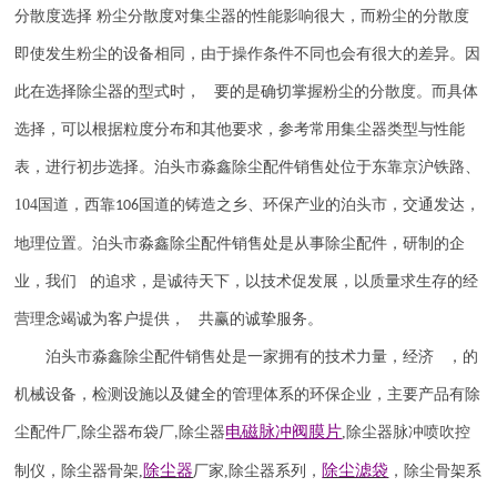
分散度选择 粉尘分散度对集尘器的性能影响很大，而粉尘的分散度
即使发生粉尘的设备相同，由于操作条件不同也会有很大的差异。因
此在选择除尘器的型式时， 要的是确切掌握粉尘的分散度。而具体
选择，可以根据粒度分布和其他要求，参考常用集尘器类型与性能
表，进行初步选择。
泊头市淼鑫除尘配件销售处位于东靠京沪铁路、
104
国道，西靠
国道的铸造之乡、环保产业的泊头市，交通发达，
106
地理位置。泊头市淼鑫除尘配件销售处是从事除尘配件，研制的企
业，我们 的追求，是诚待天下，以技术促发展，以质量求生存的经
营理念竭诚为客户提供， 共赢的诚挚服务。
泊头市淼鑫除尘配件销售处是一家拥有的技术力量，经济 ，的
机械设备，检测设施以及健全的管理体系的环保企业，主要产品有除
电磁脉冲阀
膜片
尘配件厂
,
除尘器布袋厂
除尘器
,
除尘器
脉冲喷吹
控
,
除尘器
除尘滤袋
制仪
，
除尘器骨架
,
厂家
,
除尘器系列，
，除尘骨架系