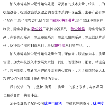
泊头市淼鑫除尘配件销售处是一家拥有的技术力量，经济 ，的
机械设备，检测设施以及健全的管理体系的环保企业，主要产品有除
电磁脉冲阀
膜片
尘配件厂
,
除尘器布袋厂
除尘器
,
除尘器
脉冲喷吹
控
,
除尘器
除尘滤袋
制仪
，
除尘器骨架
,
厂家
,
除尘器系列，
，除尘骨架系
列，弹簧骨架系列，除尘布袋系列，除尘电磁阀系列，除尘器膜片系
卸料器
列，脉冲除尘器控制仪系列，星型
系列等产品。，。
泊头市淼鑫除尘配件销售处重合同，守信誉，以诚信为本，质量
管理，加大科技投入求发展为宗旨，我们，管理体制，配套、精诚合
作，共同受益，在新老用户的厚爱和关心支持下，为了祖国的蓝天工
程把我们的环保事业推向美好的明天。
我们凭借 的 ，坚持
“信誉 、质量 ”的服务宗旨，与各界同
仁精诚合作，共创伟业。
脉冲电磁阀
脉冲喷
泊头淼鑫除尘配件公司
，电磁脉冲阀膜片，