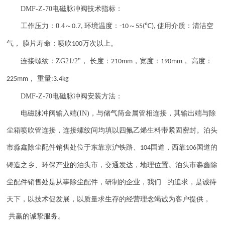
DMF-Z-70
电磁脉冲阀技术指标：
工作压力：
0.4
～
环境温度：
～
℃
使用介质：清洁空
0.7,
-10
55(
),
气， 膜片寿命：喷吹
万次以上。
100
连接螺纹：
ZG21/2"
， 长度：
，宽度：
， 高度：
210mm
190mm
， 重量
225mm
:3.4kg
DMF-Z-70
电磁脉冲阀安装方法：
电磁脉冲阀输入端
(IN)
，与储气筒金属管相连接，其输出端与除
尘箱喷吹管连接，连接螺纹间均填以四氟乙烯生料带紧固密封。泊头
市淼鑫除尘配件销售处位于东靠京沪铁路、
国道，西靠
国道的
104
106
铸造之乡、环保产业的泊头市，交通发达，地理位置。泊头市淼鑫除
尘配件销售处是从事除尘配件，研制的企业，我们 的追求，是诚待
天下，以技术促发展，以质量求生存的经营理念竭诚为客户提供，
共赢的诚挚服务。