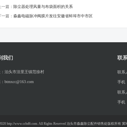
上一篇：
除尘器处理风量与布袋面积的关系
下一篇：
淼鑫电磁脉冲阀膜片发往安徽省蚌埠市中市区
到我们
联
址：
泊头市洼里王镇范徐村
联系
箱：
btmxcc@163.com
手机
联系
手机
19-2020 http://www.ccbd6.com. All Rights Reserved 泊头市淼鑫除尘配件销售处版权所有 冀