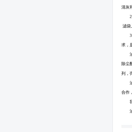
清灰
2
滤袋
3
求，
除尘
列，
合作