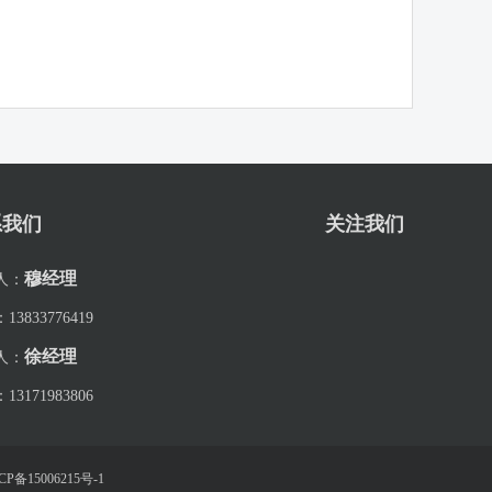
系我们
关注我们
穆经理
人：
：
13833776419
徐经理
人：
：
13171983806
ICP备15006215号-1