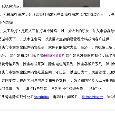
和反吸风清灰。
、机械振打清灰：分顶部振打清灰和中部振打清灰（均对滤袋而言），
上的积灰。
、人工敲打：是用人工拍打每个滤袋，以 滤袋上的积灰。泊头市淼鑫除
是诚待天下，以技术促发展，以质量求生存的经营理念竭诚为客户提供，
泊头市淼鑫除尘配件销售处是一家拥有的技术力量，经济 ，的机械设备
配件厂
,
除尘器布袋厂
除尘器
,
除尘器
脉冲喷吹
控制仪
，
除尘
,
电磁脉冲阀
膜片
弹簧骨架系列，除尘布袋系列，除尘电磁阀系列，除尘器膜片系列，脉冲
泊头市淼鑫除尘配件销售处重合同，守信誉，以诚信为本，质量管理，加
，共同受益，在新老用户的厚爱和关心支持下，为了祖国的蓝天工程把我
我们凭借 的 ，坚持服务宗旨，与各界同仁精诚合作，共创伟业。
泊头淼鑫除尘配件公司
，电磁脉冲阀膜片，
，除尘
脉冲电磁阀
脉冲喷吹
控制仪