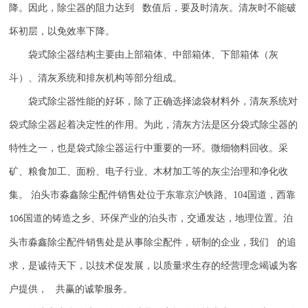
降。因此，除尘器的阻力达到 数值后，要及时清灰。清灰时不能破
坏初层，以免效率下降。
袋式除尘器结构主要由上部箱体、中部箱体、下部箱体（灰
斗）、清灰系统和排灰机构等部分组成。
袋式除尘器性能的好坏，除了正确选择滤袋材料外，清灰系统对
袋式除尘器起着决定性的作用。为此，清灰方法是区分袋式除尘器的
特性之一，也是袋式除尘器运行中重要的一环。微细物料回收。采
矿、粮食加工、面粉、电子行业、木材加工等的灰尘治理和净化收
集。
泊头市淼鑫除尘配件销售处位于东靠京沪铁路、
104
国道，西靠
国道的铸造之乡、环保产业的泊头市，交通发达，地理位置。泊
106
头市淼鑫除尘配件销售处是从事除尘配件，研制的企业，我们 的追
求，是诚待天下，以技术促发展，以质量求生存的经营理念竭诚为客
户提供， 共赢的诚挚服务。