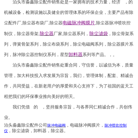
泊头市淼鑫除尘配件销售处是一家拥有的技术力量，经济 ，的
机械设备，检测设施以及健全的管理体系的环保企业，主要产品有除
电磁脉冲阀
膜片
尘配件厂
,
除尘器布袋厂
除尘器
,
除尘器
脉冲喷吹
控
,
除尘器
除尘滤袋
制仪
，
除尘器骨架
,
厂家
,
除尘器系列，
，除尘骨架系
列，弹簧骨架系列，除尘布袋系列，除尘电磁阀系列，除尘器膜片系
卸料器
列，脉冲除尘器控制仪系列，星型
系列等产品。，。
泊头市淼鑫除尘配件销售处重合同，守信誉，以诚信为本，质量
管理，加大科技投入求发展为宗旨，我们，管理体制，配套、精诚合
作，共同受益，在新老用户的厚爱和关心支持下，为了祖国的蓝天工
程把我们的环保事业推向美好的明天。
我们凭借 的 ，坚持服务宗旨，与各界同仁精诚合作，共创伟
业。
泊头淼鑫除尘配件公司
，电磁脉冲阀膜片，
脉冲电磁阀
脉冲喷吹
控制
，除尘滤袋，卸料器，除尘器。
仪