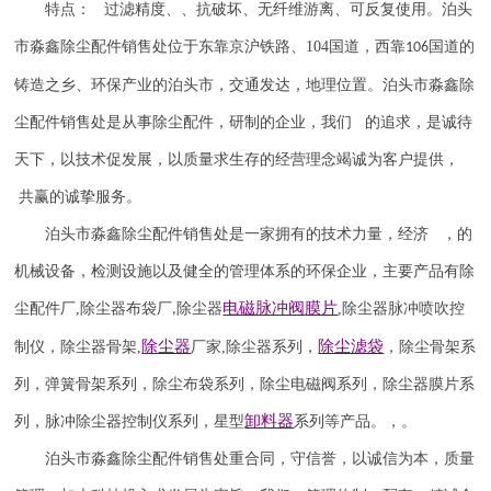
特点： 过滤精度、、抗破坏、无纤维游离、可反复使用。泊头
市淼鑫除尘配件销售处位于东靠京沪铁路、
104
国道，西靠
国道的
106
铸造之乡、环保产业的泊头市，交通发达，地理位置。泊头市淼鑫除
尘配件销售处是从事除尘配件，研制的企业，我们 的追求，是诚待
天下，以技术促发展，以质量求生存的经营理念竭诚为客户提供，
共赢的诚挚服务。
泊头市淼鑫除尘配件销售处是一家拥有的技术力量，经济 ，的
机械设备，检测设施以及健全的管理体系的环保企业，主要产品有除
电磁脉冲阀
膜片
尘配件厂
,
除尘器布袋厂
除尘器
,
除尘器
脉冲喷吹
控
,
除尘器
除尘滤袋
制仪
，
除尘器骨架
,
厂家
,
除尘器系列，
，除尘骨架系
列，弹簧骨架系列，除尘布袋系列，除尘电磁阀系列，除尘器膜片系
卸料器
列，脉冲除尘器控制仪系列，星型
系列等产品。，。
泊头市淼鑫除尘配件销售处重合同，守信誉，以诚信为本，质量