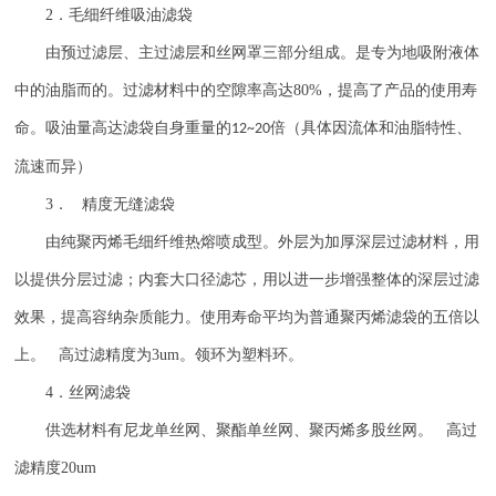
2
．毛细纤维吸油滤袋
由预过滤层、主过滤层和丝网罩三部分组成。是专为地吸附液体
中的油脂而的。过滤材料中的空隙率高达
80%
，提高了产品的使用寿
命。吸油量高达滤袋自身重量的
倍（具体因流体和油脂特性、
12~20
流速而异）
3
． 精度无缝滤袋
由纯聚丙烯毛细纤维热熔喷成型。外层为加厚深层过滤材料，用
以提供分层过滤；内套大口径滤芯，用以进一步增强整体的深层过滤
效果，提高容纳杂质能力。使用寿命平均为普通聚丙烯滤袋的五倍以
上。 高过滤精度为
3um
。领环为塑料环。
4
．丝网滤袋
供选材料有尼龙单丝网、聚酯单丝网、聚丙烯多股丝网。 高过
滤精度
20um