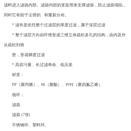
滤料进入滤袋内部。滤袋内部的笼架用来支撑滤袋，防止滤袋塌陷，
同时它有助于尘饼的 和重新分布。
*
滤布是依托整个过滤层的厚度过滤，属于深层过滤
*
整个滤层方向由纤维形成三维立体疏松多孔的结构，由内及外
从疏松到致
密，形成梯度过滤
*
高容污量、长过滤寿命、低压差
材质：
PP
（聚丙烯）、
（聚酯）、
（聚四氟乙烯）
PE
PTFE
领环：
滤袋
滤袋
(7
张
)
不锈钢环、塑料环。