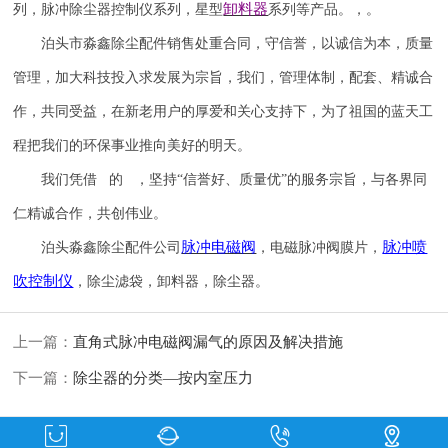
卸料器
列，脉冲除尘器控制仪系列，星型
系列等产品。，。
泊头市淼鑫除尘配件销售处重合同，守信誉，以诚信为本，质量
管理，加大科技投入求发展为宗旨，我们，管理体制，配套、精诚合
作，共同受益，在新老用户的厚爱和关心支持下，为了祖国的蓝天工
程把我们的环保事业推向美好的明天。
我们凭借 的 ，坚持
“信誉
好
、质量
优
”的服务宗旨，与各界同
仁精诚合作，共创伟业。
脉冲电磁阀
脉冲喷
泊头淼鑫除尘配件公司
，电磁脉冲阀膜片，
吹
控制仪
，除尘滤袋，卸料器，除尘器。
上一篇：
直角式脉冲电磁阀漏气的原因及解决措施
下一篇：
除尘器的分类—按内室压力