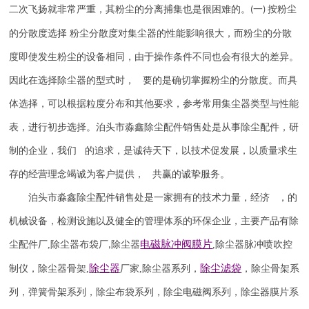
二次飞扬就非常严重，其粉尘的分离捕集也是很困难的。
一
按粉尘
(
)
的分散度选择 粉尘分散度对集尘器的性能影响很大，而粉尘的分散
度即使发生粉尘的设备相同，由于操作条件不同也会有很大的差异。
因此在选择除尘器的型式时， 要的是确切掌握粉尘的分散度。而具
体选择，可以根据粒度分布和其他要求，参考常用集尘器类型与性能
表，进行初步选择。泊头市淼鑫除尘配件销售处是从事除尘配件，研
制的企业，我们 的追求，是诚待天下，以技术促发展，以质量求生
存的经营理念竭诚为客户提供， 共赢的诚挚服务。
泊头市淼鑫除尘配件销售处是一家拥有的技术力量，经济 ，的
机械设备，检测设施以及健全的管理体系的环保企业，主要产品有除
电磁脉冲阀
膜片
尘配件厂
,
除尘器布袋厂
除尘器
,
除尘器
脉冲喷吹
控
,
除尘器
除尘滤袋
制仪
，
除尘器骨架
,
厂家
,
除尘器系列，
，除尘骨架系
列，弹簧骨架系列，除尘布袋系列，除尘电磁阀系列，除尘器膜片系