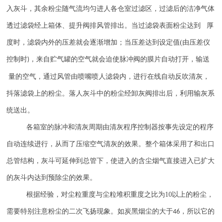
入灰斗，其余粉尘随气流均匀进人各仓室过滤区，过滤后的洁净气体
透过滤袋经上箱体、提升阀排风管排出。当过滤袋表面粉尘达到 厚
度时，滤袋内外的压差就会逐渐增加；当压差达到设定值
(
由压差仪
控制时
，来自贮气罐的空气就会迫使脉冲阀的膜片自动打开，输送
)
量的空气，通过风管由喷嘴喷人滤袋内，进行在线自动反吹清灰，
抖落滤袋上的粉尘。落人灰斗中的粉尘经卸灰阀排出后，利用输灰系
统送出。
各箱室的脉冲和清灰周期由清灰程序控制器按事先设定的程序
自动连续进行，从而了压缩空气清灰的效果。整个箱体采用了和出口
总管结构，灰斗可延伸到总管下，使进入的含尘烟气直接进入已扩大
的灰斗内达到预除尘的效果。
根据经验，对尘粒重度与尘粒堆积重度之比为
10
以上的粉尘，
需要特别注意粉尘的二次飞扬现象。如炭黑烟尘的大于
，所以它的
46