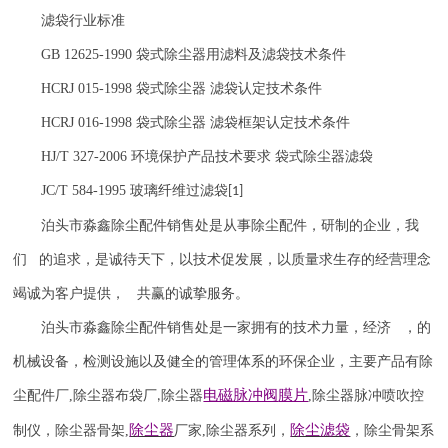
滤袋行业标准
GB 12625-1990
袋式除尘器用滤料及滤袋技术条件
HCRJ 015-1998
袋式除尘器 滤袋认定技术条件
HCRJ 016-1998
袋式除尘器 滤袋框架认定技术条件
HJ/T 327-2006
环境保护产品技术要求 袋式除尘器滤袋
JC/T 584-1995
玻璃纤维过滤袋
[1]
泊头市淼鑫除尘配件销售处是从事除尘配件，研制的企业，我
们 的追求，是诚待天下，以技术促发展，以质量求生存的经营理念
竭诚为客户提供， 共赢的诚挚服务。
泊头市淼鑫除尘配件销售处是一家拥有的技术力量，经济 ，的
机械设备，检测设施以及健全的管理体系的环保企业，主要产品有除
电磁脉冲阀
膜片
尘配件厂
,
除尘器布袋厂
除尘器
,
除尘器
脉冲喷吹
控
,
除尘器
除尘滤袋
制仪
，
除尘器骨架
,
厂家
,
除尘器系列，
，除尘骨架系