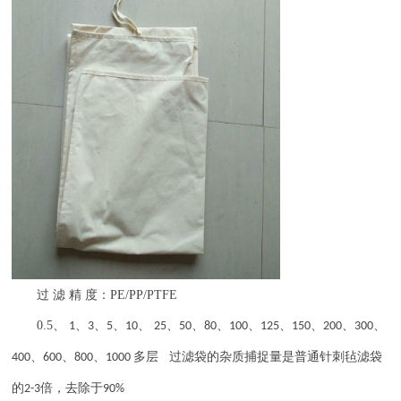
过
滤
精
度：
PE/PP/PTFE
0.5
、
、
、
、
、
、
、
、
、
、
、
、
、
1
3
5
10
25
50
80
100
125
150
200
300
、
、
、
多层 过滤袋的杂质捕捉量是普通针刺毡滤袋
400
600
800
1000
的
倍，去除于
2-3
90%