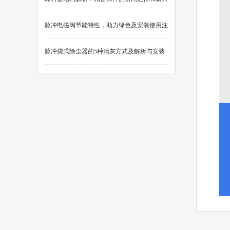
技术在上的应用
脉冲电磁阀节能特性，助力绿色及安装使用注
意事项
脉冲袋式除尘器的5种清灰方式及解析与安装
方式