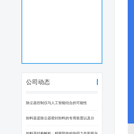
公司动态
除尘器控制仪与人工智能结合的可能性
卸料器是除尘器密封卸料的专用装置以及分
类、性能评估与行业应用案例
卸料器结构解析：精密部件的协同之作和新兴