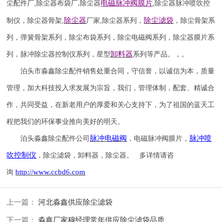
电磁脉冲阀
膜片
尘配件厂
,
除尘器布袋厂
除尘器
,
除尘器
脉冲喷吹
控
,
除尘器
除尘滤袋
制仪
，
除尘器骨架
,
厂家
,
除尘器系列，
，除尘骨架系
列，弹簧骨架系列，除尘布袋系列，除尘电磁阀系列，除尘器膜片系
卸料器
列，脉冲除尘器控制仪系列，星型
系列等产品。，。
泊头市淼鑫除尘配件销售处重合同，守信誉，以诚信为本，质量
管理，加大科技投入求发展为宗旨，我们，管理体制，配套、精诚合
作，共同受益，在新老用户的厚爱和关心支持下，为了祖国的蓝天工
程把我们的环保事业推向美好的明天。
脉冲电磁阀
脉冲喷
泊头淼鑫除尘配件公司
，电磁脉冲阀膜片，
吹
控制仪
，除尘滤袋，卸料器，除尘器。
多详情请咨
http://
www.ccbd6.com
询
上一篇：
河北淼鑫供应除尘滤袋
下一篇：
淼鑫厂家穆经理常年供应除尘滤袋品质