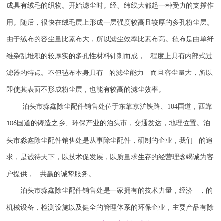
成具有绒毛的织物。开始滤尘时。经、纬线大都起一种受力的支撑作
用。随后，很快在绒毛层上形成一层强度较高且较厚的多孔粉尘层。
由于绒布的容尘量比素布大，所以滤尘效率比素布高。毡布是由单纤
维杂乱堆积的较厚实的多孔性材料针刺而成， 程度上具有内部式过
滤器的特点。不但毡布本身具有 的滤尘能力，而且容尘量大，所以
即使其表面不形成粉尘层，也能有较高的滤尘效率。
泊头市淼鑫除尘配件销售处位于东靠京沪铁路、
104
国道，西靠
国道的铸造之乡、环保产业的泊头市，交通发达，地理位置。泊
106
头市淼鑫除尘配件销售处是从事除尘配件，研制的企业，我们 的追
求，是诚待天下，以技术促发展，以质量求生存的经营理念竭诚为客
户提供， 共赢的诚挚服务。
泊头市淼鑫除尘配件销售处是一家拥有的技术力量，经济 ，的
机械设备，检测设施以及健全的管理体系的环保企业，主要产品有除