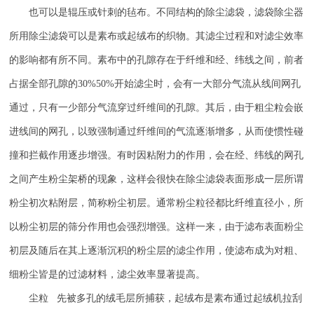
也可以是辊压或针刺的毡布。不同结构的除尘滤袋，滤袋除尘器
所用除尘滤袋可以是素布或起绒布的织物。其滤尘过程和对滤尘效率
的影响都有所不同。素布中的孔隙存在于纤维和经、纬线之间，前者
占据全部孔隙的
30%50%
开始滤尘时，会有一大部分气流从线间网孔
通过，只有一少部分气流穿过纤维间的孔隙。其后，由于粗尘粒会嵌
进线间的网孔，以致强制通过纤维间的气流逐渐增多，从而使惯性碰
撞和拦截作用逐步增强。有时因粘附力的作用，会在经、纬线的网孔
之间产生粉尘架桥的现象，这样会很快在除尘滤袋表面形成一层所谓
粉尘初次粘附层，简称粉尘初层。通常粉尘粒径都比纤维直径小，所
以粉尘初层的筛分作用也会强烈增强。这样一来，由于滤布表面粉尘
初层及随后在其上逐渐沉积的粉尘层的滤尘作用，使滤布成为对粗、
细粉尘皆是的过滤材料，滤尘效率显著提高。
尘粒 先被多孔的绒毛层所捕获，起绒布是素布通过起绒机拉刮