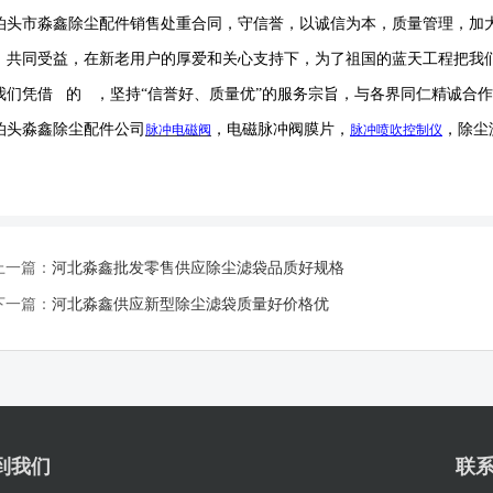
泊头市淼鑫除尘配件销售处重合同，守信誉，以诚信为本，质量管理，加
，共同受益，在新老用户的厚爱和关心支持下，为了祖国的蓝天工程把我
我们凭借 的 ，坚持
“信誉
好
、质量
优
”的服务宗旨，与各界同仁精诚合
泊头淼鑫除尘配件公司
，电磁脉冲阀膜片，
，除尘
脉冲电磁阀
脉冲喷吹
控制仪
上一篇：
河北淼鑫批发零售供应除尘滤袋品质好规格
下一篇：
河北淼鑫供应新型除尘滤袋质量好价格优
到我们
联