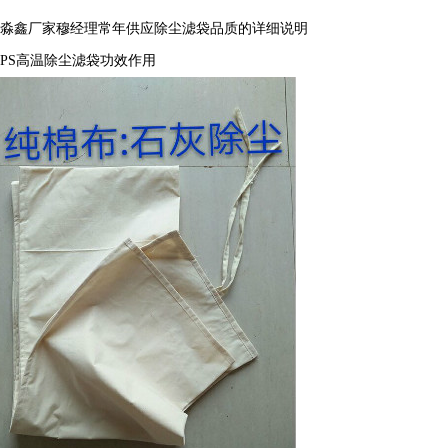
淼鑫厂家
穆经理
常年供应除尘滤袋品质
的详细说明
PS
高温除尘滤袋功效作用