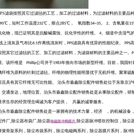
PS
滤袋按照其它过滤毡的工艺，加工的过滤材料，为过滤材料的主要品
℃，短时工作温度
℃，熔点
℃， 氧指数
。
、含氧量在
90
232
285
34~35
2
15
氧化物，现已证明其是抗酸碱腐蚀、抗化学性的纤维。
、烟道中含湿气
4
线上清灰及气布比
作离线清灰时，
滤袋具有优异的性能纪录。
6:1
PPS
PPS
按照其它过滤毡的工艺、加工的过滤材料，为滤袋材料的主要品种之一。
P
维。该纤维是
公司并于
年推向市场的新型纤维。目前，我国针
Phillip
1983
璃纤维为原料的针刺过滤毡。纤维的物理性能明显优于无机纤维。聚苯硫
而且具有其它纤维无可比性能。 泊头市淼鑫除尘配件销售处位于东靠京沪
，交通发达，地理位置。泊头市淼鑫除尘配件销售处是从事除尘配件，研
量求生存的经营理念竭诚为客户提供， 共赢的诚挚服务。
泊头市淼鑫除尘配件销售处是一家拥有的技术力量，经济 ，的机械设备
配件厂
,
除尘器布袋厂
除尘器
,
除尘器
脉冲喷吹
控制仪
，
除尘
,
电磁脉冲阀
膜片
弹簧骨架系列，除尘布袋系列，除尘电磁阀系列，除尘器膜片系列，脉冲