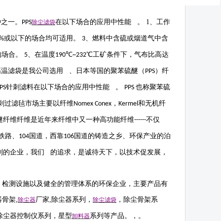
种之一。
在以下场合的应用中性能 。
1
、工作
PPS
除尘滤袋
或以下的场合均可适用。
、燃料中含硫或烟道气中含
%
3
的场合。
、在温度
℃
℃工矿条件下，气布比高达
5
190
~232
高温滤袋是我公司选用 、日本等国的聚苯硫醚（
）纤
PPS
针刺滤料在以下场合的应用中性能 。
也称聚苯硫
PS
PPS
刺过滤毡市场主要以纤维
，
和无机纤
Nomex Conex
Kermel
醚纤维纤维是近年来纤维中又一种高功能纤维
不仅
------
铁路、
国道，西靠
国道的铸造之乡、环保产业的泊
104
106
制的企业，我们 的追求，是诚待天下，以技术促发展，
，检测设施以及健全的管理体系的环保企业，主要产品有
器骨架
,
厂家
,
除尘器系列，
，除尘骨架系
除尘器
除尘滤袋
除尘器控制仪系列，星型
系列等产品。，。
卸料器