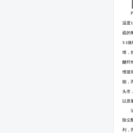
P
温度
1
硫的
做
5:1
维，
醚纤
维玻
能，
头市
以质
除尘
列，