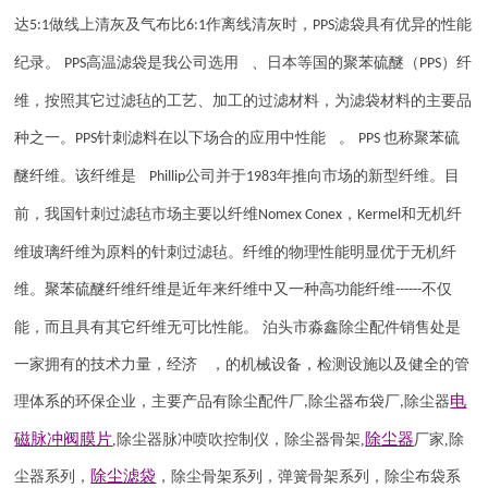
达
做线上清灰及气布比
作离线清灰时，
滤袋具有优异的性能
5:1
6:1
PPS
纪录。
高温滤袋是我公司选用 、日本等国的聚苯硫醚（
）纤
PPS
PPS
维，按照其它过滤毡的工艺、加工的过滤材料，为滤袋材料的主要品
种之一。
针刺滤料在以下场合的应用中性能 。
也称聚苯硫
PPS
PPS
醚纤维。该纤维是
公司并于
年推向市场的新型纤维。目
Phillip
1983
前，我国针刺过滤毡市场主要以纤维
，
和无机纤
Nomex Conex
Kermel
维玻璃纤维为原料的针刺过滤毡。纤维的物理性能明显优于无机纤
维。聚苯硫醚纤维纤维是近年来纤维中又一种高功能纤维
不仅
------
能，而且具有其它纤维无可比性能。 泊头市淼鑫除尘配件销售处是
一家拥有的技术力量，经济 ，的机械设备，检测设施以及健全的管
电
理体系的环保企业，主要产品有除尘配件厂
除尘器布袋厂
除尘器
,
,
磁脉冲阀
膜片
除尘器
,
除尘器
脉冲喷吹
控制仪
，
除尘器骨架
,
厂家
,
除
除尘滤袋
尘器系列，
，除尘骨架系列，弹簧骨架系列，除尘布袋系