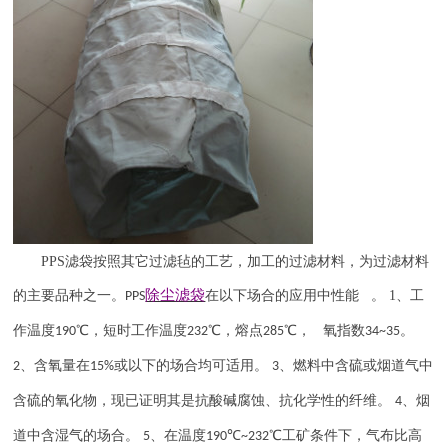
PPS
滤袋按照其它过滤毡的工艺，加工的过滤材料，为过滤材料
除尘滤袋
的主要品种之一。
在以下场合的应用中性能 。
1
、工
PPS
作温度
℃，短时工作温度
℃，熔点
℃， 氧指数
。
190
232
285
34~35
、含氧量在
或以下的场合均可适用。
、燃料中含硫或烟道气中
2
15%
3
含硫的氧化物，现已证明其是抗酸碱腐蚀、抗化学性的纤维。
、烟
4
道中含湿气的场合。
、在温度
℃
℃工矿条件下，气布比高
5
190
~232