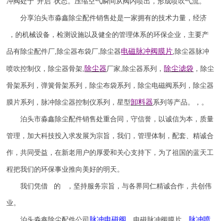
冲阀处于
“开启”状态。压缩空气瞬间从阀内喷出，形成喷吹气流。
分享泊头市淼鑫除尘配件销售处是一家拥有的技术力量，经济
，的机械设备，检测设施以及健全的管理体系的环保企业，主要产
电磁脉冲阀
膜片
品有除尘配件厂
,
除尘器布袋厂
除尘器
,
除尘器
脉冲
,
除尘器
除尘滤袋
喷吹
控制仪
，
除尘器骨架
,
厂家
,
除尘器系列，
，除尘
骨架系列，弹簧骨架系列，除尘布袋系列，除尘电磁阀系列，除尘器
卸料器
膜片系列，脉冲除尘器控制仪系列，星型
系列等产品。，。
泊头市淼鑫除尘配件销售处重合同，守信誉，以诚信为本，质量
管理，加大科技投入求发展为宗旨，我们，管理体制，配套、精诚合
作，共同受益，在新老用户的厚爱和关心支持下，为了祖国的蓝天工
程把我们的环保事业推向美好的明天。
我们凭借 的 ，坚持服务宗旨，与各界同仁精诚合作，共创伟
业。
脉冲电磁阀
脉冲喷
泊头淼鑫除尘配件公司
，电磁脉冲阀膜片，