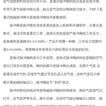
是气流喷射时的流动方向不同。直通式脉冲阀的优点就是安装方便，
常用于是气箱脉冲除尘器；缺点是气流经过阀体阻力较大。
TMF-T
直
通式电磁脉冲阀与直角脉冲阀技术参数相同。
脉冲阀是脉冲喷吹清灰装置的执街上机构和关键部件，主要分直
角式、淹没式和直通式三类，值得注意的是国产脉冲阀的工作压力；
直角阀和直通阀为
0.4-0.6MPa
；产品不管哪一种阀，工作压力范围均
是
，两类阀没有承受压力和应用压力高低的区别。
0.4-0.6MPa
直角式脉冲阀构造与工作原理。直角式脉冲阀的特征是阀的空气
进出口管呈
90
度直角。阀内的膜片把脉冲阀分成前、后两个气室
当
,
接通压缩空气时
压缩空气通过节流孔进入后气室，此时气室压力将
,
膜片紧贴阀的输出口，脉冲阀处于“关闭”状态。
脉冲控制仪的电信号使电磁脉冲阀的衔铁移动，阀后气室放气孔
打开，后气室声带失压，膜片后移，压缩空气能过阀输出口喷吹，脉