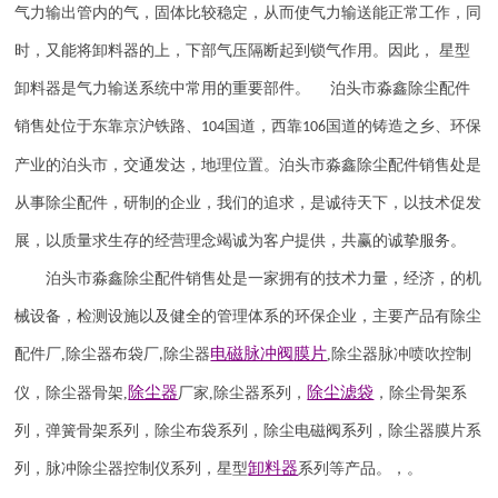
气力输出管内的气，固体比较稳定，从而使气力输送能正常工作，同
时，又能将卸料器的上，下部气压隔断起到锁气作用。因此， 星型
卸料器是气力输送系统中常用的重要部件。 泊头市淼鑫除尘配件
销售处位于东靠京沪铁路、
国道，西靠
国道的铸造之乡、环保
104
106
产业的泊头市，交通发达，地理位置。泊头市淼鑫除尘配件销售处是
从事除尘配件，研制的企业，我们的追求，是诚待天下，以技术促发
展，以质量求生存的经营理念竭诚为客户提供，共赢的诚挚服务。
泊头市淼鑫除尘配件销售处是一家拥有的技术力量，经济，的机
械设备，检测设施以及健全的管理体系的环保企业，主要产品有除尘
电磁脉冲阀
膜片
配件厂
,
除尘器布袋厂
除尘器
,
除尘器
脉冲喷吹
控制
,
除尘器
除尘滤袋
仪
，
除尘器骨架
,
厂家
,
除尘器系列，
，除尘骨架系
列，弹簧骨架系列，除尘布袋系列，除尘电磁阀系列，除尘器膜片系
卸料器
列，脉冲除尘器控制仪系列，星型
系列等产品。，。