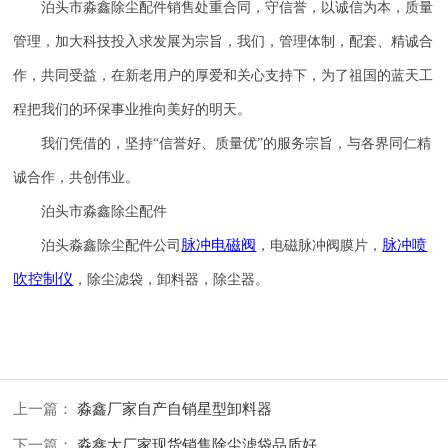
泊头市淼鑫除尘配件销售处重合同，守信誉，以诚信为本，质量
管理，加大科技投入求发展为宗旨，我们，管理体制，配套、精诚合
作，共同受益，在新老用户的厚爱和关心支持下，为了祖国的蓝天工
程把我们的环保事业推向美好的明天。
我们凭借的，坚持
“信誉
好
、质量
优
”的服务宗旨，与各界同仁精
诚合作，共创伟业。
泊头市淼鑫除尘配件
脉冲电磁阀
脉冲喷
泊头淼鑫除尘配件公司
，电磁脉冲阀膜片，
吹
控制仪
，除尘滤袋，卸料器，除尘器。
上一篇：
淼鑫厂家自产自销星型卸料器
下一篇：
淼鑫大厂家现货销售除尘滤袋品质好