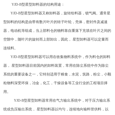
YJD-B
型星型卸料器的结构用途：
YJD-B
型星型卸料器又称卸料器，旋转给料器，锁气阀。通常星
型卸料的结构是由带有数片叶片的转子叶轮，壳体，密封件及减速
器，电动机等组成，当上部料仓的物料靠自重落下充填在叶片之间的
空隙中，随叶片的旋转而上部卸出，因此， 星型卸料器可以定量而
连续料。
YJD-B
型星型卸料器可以用在收集物料系统中，作为料仓的卸料
器， 星型卸料器目前国内的卸料装置，常用在除尘系统中作为除尘
系统的重要设备之一，它特别适用于粮食，水泥，筑路，粉尘，小颗
粒物料深受环保，冶金，化工，干燥设备等工业行业的工程项目择
用。
YJD-B
型星型卸料器常用在气力输出系统中，对于压力输出系
统或负压输出系统， 星型卸料器以均匀，连续地向输料管供料，以