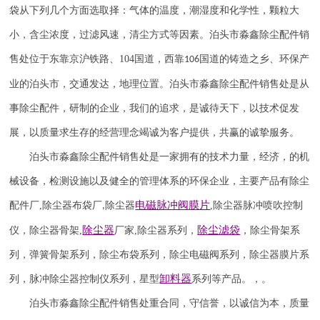
袋从下列几个方面选取择：气体的温度，潮湿度和化学性，颗粒大
小，含尘浓度，过滤风速，清尘方式等因素。泊头市淼鑫除尘配件销
售处位于东靠京沪铁路、
104
国道，西靠
国道的铸造之乡、环保产
106
业的泊头市，交通发达，地理位置。泊头市淼鑫除尘配件销售处是从
事除尘配件，研制的企业，我们的追求，是诚待天下，以技术促发
展，以质量求生存的经营理念竭诚为客户提供，共赢的诚挚服务。
泊头市淼鑫除尘配件销售处是一家拥有的技术力量，经济，的机
械设备，检测设施以及健全的管理体系的环保企业，主要产品有除尘
电磁脉冲阀
膜片
配件厂
,
除尘器布袋厂
除尘器
,
除尘器
脉冲喷吹
控制
,
除尘器
除尘滤袋
仪
，
除尘器骨架
,
厂家
,
除尘器系列，
，除尘骨架系
列，弹簧骨架系列，除尘布袋系列，除尘电磁阀系列，除尘器膜片系
卸料器
列，脉冲除尘器控制仪系列，星型
系列等产品。，。
泊头市淼鑫除尘配件销售处重合同，守信誉，以诚信为本，质量