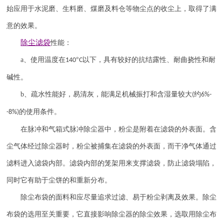
始应用于水泥磨、生料磨、煤磨及料仓等物尘点的收尘上，取得了满
意的效果。
除尘滤袋
性能：
a
、使用温度在
°
以下，具有较好的抗结露性、耐曲挠性和耐
140
C
碱性。
b
、疏水性能好，易清灰，能满足机械振打和含湿量较大
约
(
6%-
的使用条件。
-8%)
在脉冲和气箱式脉冲除尘器中，粉尘是附着在滤袋的外表面。含
尘气体经过除尘器时，粉尘被捕集在滤袋的外表面，而干净气体通过
滤料进入滤袋内部。滤袋内部的笼架用来支撑滤袋，防止滤袋塌陷，
同时它有助于尘饼的和重新分布。
除尘布袋的面料和应尽量追求过滤、易于粉尘剥离及效果。除尘
布袋的选用至关重要，它直接影响除尘器的除尘效果，选取用除尘布