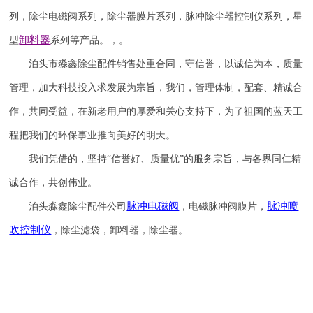
列，除尘电磁阀系列，除尘器膜片系列，脉冲除尘器控制仪系列，星
卸料器
型
系列等产品。，。
泊头市淼鑫除尘配件销售处重合同，守信誉，以诚信为本，质量
管理，加大科技投入求发展为宗旨，我们，管理体制，配套、精诚合
作，共同受益，在新老用户的厚爱和关心支持下，为了祖国的蓝天工
程把我们的环保事业推向美好的明天。
我们凭借的，坚持
“信誉
好
、质量
优
”的服务宗旨，与各界同仁精
诚合作，共创伟业。
脉冲电磁阀
脉冲喷
泊头淼鑫除尘配件公司
，电磁脉冲阀膜片，
吹
控制仪
，除尘滤袋，卸料器，除尘器。