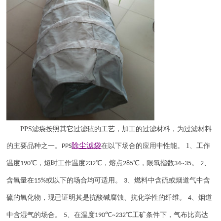
PPS
滤袋按照其它过滤毡的工艺，加工的过滤材料，为过滤材料
除尘滤袋
的主要品种之一。
在以下场合的应用中性能。
1
、工作
PPS
温度
℃，短时工作温度
℃，熔点
℃，限氧指数
。
、
190
232
285
34~35
2
含氧量在
或以下的场合均可适用。
、燃料中含硫或烟道气中含
15%
3
硫的氧化物，现已证明其是抗酸碱腐蚀、抗化学性的纤维。
、烟道
4
中含湿气的场合。
、在温度
℃
℃工矿条件下，气布比高达
5
190
~232