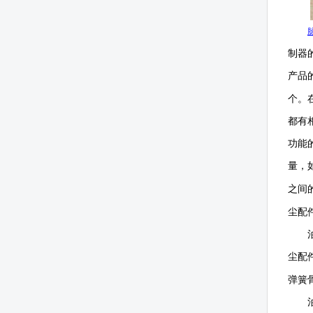
制器
产品
个。
都有
功能
量，
之间
尘配
尘配
弹簧