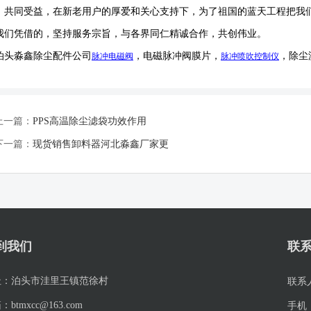
，共同受益，在新老用户的厚爱和关心支持下，为了祖国的蓝天工程把我
我们凭借的，坚持服务宗旨，与各界同仁精诚合作，共创伟业。
泊头淼鑫除尘配件公司
，电磁脉冲阀膜片，
，除尘
脉冲电磁阀
脉冲喷吹
控制仪
上一篇：
PPS高温除尘滤袋功效作用
下一篇：
现货销售卸料器河北淼鑫厂家更
到我们
联
址：
泊头市洼里王镇范徐村
联系
箱：
btmxcc@163.com
手机