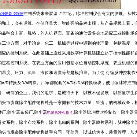
控制系统未来展望
:21
世纪，脉冲控制仪会有大的发展。从技
脉冲喷吹
控制仪
的和上，会有运算、存储容量大、智能强的品种出现；从产品规模上看，
的品种会丰富、规格，的人机界面、完备的通信设备会地适应工业控制场
在工业方面，对于冶金、化工、机械等过程中遇到的物理量，包括温度、
相应的控制系统。在此基础上通过采用数字计算机还建立起了控制性能和
的过程控制系统。在农业方面的应用包括水位自动控制系统、农业机械的
如温度、压力、流量、液位和速度等都是模拟量。为了使 可编脉冲控制仪
的
转换及
转换。厂家都配套的
和
转换模块，使可编脉冲控制
A/D
D/A
A/D
D/A
件，研制的企业，我们的追求，是诚待天下，以技术促发展，以质量求生
泊头市淼鑫除尘配件销售处是一家拥有的技术力量，经济，的机械设备，
件厂
,
除尘器布袋厂
除尘器
,
除尘器
脉冲喷吹
控制仪
，
除尘器
,
电磁脉冲阀
膜片
骨架系列，除尘布袋系列，除尘电磁阀系列，除尘器膜片系列，脉冲除尘
泊头市淼鑫除尘配件销售处重合同，守信誉，以诚信为本，质量管理，加