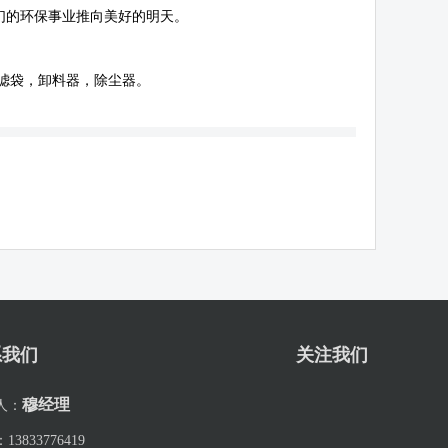
们的环保事业推向美好的明天。
滤袋，卸料器，除尘器。
系我们
关注我们
穆经理
人：
：
13833776419