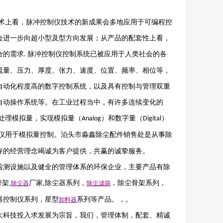
术上看，脉冲控制仪技术的新成果会多地应用于可编程控
会进一步向超小型及型方向发展；从产品的配套性上看，
合的需求
脉冲控制仪控制系统已被应用于人类社会的各
.
流量、压力、厚度、张力、速度、位置、频率、相位等，
自动化程度高的数字控制系统，以及具有控制与管理双重
自动操作系统等。在工业过程当中，有许多连续变化的
处理模拟量，实现模拟量（
）和数字量（
）
Analog
Digital
仪用于模拟量控制。
泊头市淼鑫除尘配件销售处是从事除
存的经营理念竭诚为客户提供，共赢的诚挚服务。
检测设施以及健全的管理体系的环保企业，主要产品有除
骨架
,
厂家
,
除尘器系列，
，除尘骨架系列，
除尘器
除尘滤袋
器控制仪系列，星型
系列等产品。，。
卸料器
大科技投入求发展为宗旨，我们，管理体制，配套、精诚