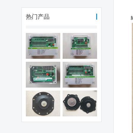
热门产品
编程脉冲控制
可编程脉冲控制
（QYM-LC-
仪（QYM-LC-
30D)
12D)
编程脉冲控制
可编程脉冲控制
仪（QHK-8D)
仪（QYM-LC-
48D)
电磁阀膜片
1.5寸阀膜片