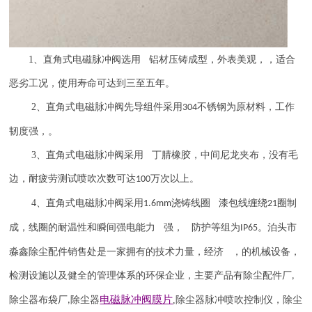
1
、直角式电磁脉冲阀选用 铝材压铸成型，外表美观，，适合
恶劣工况，使用寿命可达到三至五年。
2
、直角式电磁脉冲阀先导组件采用
不锈钢为原材料，工作
304
韧度强，。
3
、直角式电磁脉冲阀采用 丁腈橡胶，中间尼龙夹布，没有毛
边，耐疲劳测试喷吹次数可达
万次以上。
100
4
、直角式电磁脉冲阀采用
浇铸线圈 漆包线缠绕
圈制
1.6mm
21
成，线圈的耐温性和瞬间强电能力 强， 防护等组为
。泊头市
IP65
淼鑫除尘配件销售处是一家拥有的技术力量，经济 ，的机械设备，
检测设施以及健全的管理体系的环保企业，主要产品有除尘配件厂
,
电磁脉冲阀
膜片
除尘器布袋厂
除尘器
,
除尘器
脉冲喷吹
控制仪
，
除尘
,