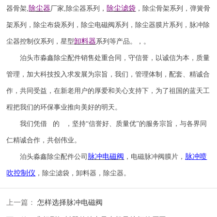
除尘器
除尘滤袋
器骨架
,
厂家
,
除尘器系列，
，除尘骨架系列，弹簧骨
架系列，除尘布袋系列，除尘电磁阀系列，除尘器膜片系列，脉冲除
卸料器
尘器控制仪系列，星型
系列等产品。，。
泊头市淼鑫除尘配件销售处重合同，守信誉，以诚信为本，质量
管理，加大科技投入求发展为宗旨，我们，管理体制，配套、精诚合
作，共同受益，在新老用户的厚爱和关心支持下，为了祖国的蓝天工
程把我们的环保事业推向美好的明天。
我们凭借 的 ，坚持
“信誉
好
、质量
优
”的服务宗旨，与各界同
仁精诚合作，共创伟业。
脉冲电磁阀
脉冲喷
泊头淼鑫除尘配件公司
，电磁脉冲阀膜片，
吹
控制仪
，除尘滤袋，卸料器，除尘器。
上一篇：
怎样选择脉冲电磁阀