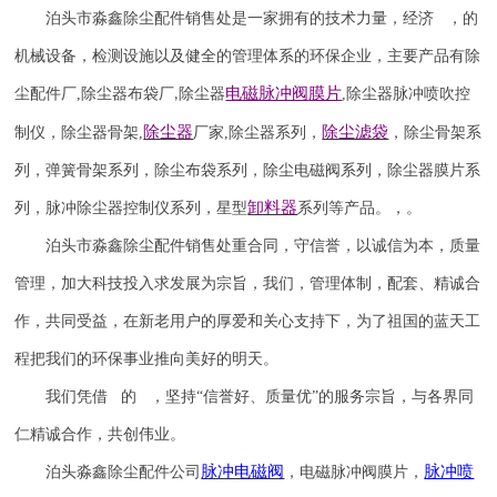
泊头市淼鑫除尘配件销售处是一家拥有的技术力量，经济 ，的
机械设备，检测设施以及健全的管理体系的环保企业，主要产品有除
电磁脉冲阀
膜片
尘配件厂
,
除尘器布袋厂
除尘器
,
除尘器
脉冲喷吹
控
,
除尘器
除尘滤袋
制仪
，
除尘器骨架
,
厂家
,
除尘器系列，
，除尘骨架系
列，弹簧骨架系列，除尘布袋系列，除尘电磁阀系列，除尘器膜片系
卸料器
列，脉冲除尘器控制仪系列，星型
系列等产品。，。
泊头市淼鑫除尘配件销售处重合同，守信誉，以诚信为本，质量
管理，加大科技投入求发展为宗旨，我们，管理体制，配套、精诚合
作，共同受益，在新老用户的厚爱和关心支持下，为了祖国的蓝天工
程把我们的环保事业推向美好的明天。
我们凭借 的 ，坚持
“信誉
好
、质量
优
”的服务宗旨，与各界同
仁精诚合作，共创伟业。
脉冲电磁阀
脉冲喷
泊头淼鑫除尘配件公司
，电磁脉冲阀膜片，