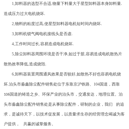
1,
卸料器的选型不合适
物量下料量大于星型卸料器本身卸料量
,
.
造成压力过大电机烧坏
.
2,
物料的粘度过高
使星型卸料器电机短时间内烧坏
,
.
3,
卸料机锁气阀电机接线头是否虚
.
4,
工作时间过长
容易造成电机烧坏
,
.
5,
除尘卸料器周围环境是否干净
如过于脏
容易造成电机散热片
,
,
散热效率降低
造成烧毁
,
.
6,
卸料器装置周围通风效果是否较好
如散热不好也容易电机烧
,
坏
泊头市淼鑫除尘配件销售处位于东靠京沪铁路、
104
国道，西靠
.
国道的铸造之乡、环保产业的泊头市，交通发达，地理位置。泊
106
头市淼鑫除尘配件销售处是从事除尘配件，研制的企业，我们 的追
求，是诚待天下，以技术促发展，以质量求生存的经营理念竭诚为客
户提供， 共赢的诚挚服务。