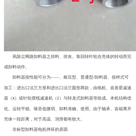
风除尘网路卸料器之排料、排灰。靠回转叶轮在壳体的转动而完
成卸料动作。
卸料器按性能可分为
——、耐压型、普通型
卸料器、按样式可
/
加工：进出口法兰方形和进出口法兰圆形两款，由电机、齿差星减速
器（
）或针轮摆线减速机（
）与转龙式卸料器等组成。本机结构优
X
Z
化、运转平稳、噪音低微弱、卸料准确、使用。由于轴承、齿箱离开
壳体一段距离，对于高温、润滑都有较大。
非标型卸料器电机摔坏的原因