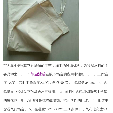
PPS
滤袋按照其它过滤毡的工艺，加工的过滤材料，为过滤材料的主
除尘滤袋
要品种之一。
PPS
在以下场合的应用中性能 。
1
、工作温
度
℃，短时工作温度
℃，熔点
℃， 氧指数
。
、含
190
232
285
34~35
2
氧量在
或以下的场合均可适用。
、燃料中含硫或烟道气中含硫
15%
3
的氧化物，现已证明其是抗酸碱腐蚀、抗化学性的纤维。
、烟道中
4
含湿气的场合。
、在温度
℃
℃工矿条件下，气布比高达
5
190
~232
5:1