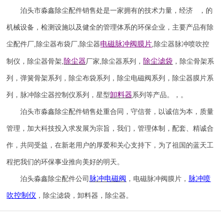
泊头市淼鑫除尘配件销售处是一家拥有的技术力量，经济 ，的
机械设备，检测设施以及健全的管理体系的环保企业，主要产品有除
电磁脉冲阀
膜片
尘配件厂
,
除尘器布袋厂
除尘器
,
除尘器
脉冲喷吹
控
,
除尘器
除尘滤袋
制仪
，
除尘器骨架
,
厂家
,
除尘器系列，
，除尘骨架系
列，弹簧骨架系列，除尘布袋系列，除尘电磁阀系列，除尘器膜片系
卸料器
列，脉冲除尘器控制仪系列，星型
系列等产品。，。
泊头市淼鑫除尘配件销售处重合同，守信誉，以诚信为本，质量
管理，加大科技投入求发展为宗旨，我们，管理体制，配套、精诚合
作，共同受益，在新老用户的厚爱和关心支持下，为了祖国的蓝天工
程把我们的环保事业推向美好的明天。
脉冲电磁阀
脉冲喷
泊头淼鑫除尘配件公司
，电磁脉冲阀膜片，
吹
控制仪
，除尘滤袋，卸料器，除尘器。