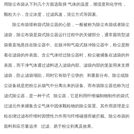
用除尘布袋从下列几个方面选取择
:
气体的温度，潮湿度和化学性，
颗粒大小，含尘浓度，过滤风速，清尘方式等因素。
除尘布袋堪称袋式除尘器的心脏，一般被称为除尘布袋或者除尘
滤袋，除尘布袋是袋式除尘器运行过程中的关键部分，通常圆筒型滤
袋垂直地悬挂在除尘器中。在脉冲和气箱式脉冲除尘器中，粉尘是附
着在滤袋的外表面。含尘气体经过除尘器时，粉尘被捕集在滤袋的外
表面，而干净气体通过滤料进入滤袋内部。滤袋内部的笼架用来支撑
滤袋，防止滤袋塌陷，同时它有助于尘饼的 和重新分布。除尘或除
尘设备就是把粉尘从烟气中分离出来的设备。而布袋除尘器也称为过
滤式除尘器，是一种干式 除尘器，它是利用纤维编制物制作的袋式
过滤元件来捕集含尘气体中固体颗粒物的除尘装置。其作用原理是尘
粒在绕过滤布纤维时因惯性力作用与纤维碰撞而被拦截。除尘布袋的
面料和应尽量追求 过滤、易于粉尘剥离及效果。