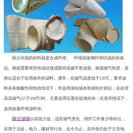
除尘布袋的材料就是合成纤维、 纤维或玻璃纤维织成的布或
毡。根据需要再把布或毡缝成圆筒或扁平形滤袋。根据烟气性质，选
择出适合于应用条件的滤料。通常，在烟气温度低于
120
℃，要求滤
料具有耐酸性和性的情况下，常选用涤纶绒布和涤纶针刺毡；在处理
高温烟气
小于
℃
时，主要选用石墨化玻璃丝布；在某些情况下，
(
250
)
选用炭素纤维滤料等。
除尘滤袋
以其阻力低，适应烟气变化，维护工作量少等特点，
应用于冶金，电力，建材等行业，迄今为止，在环保仍处于主导地