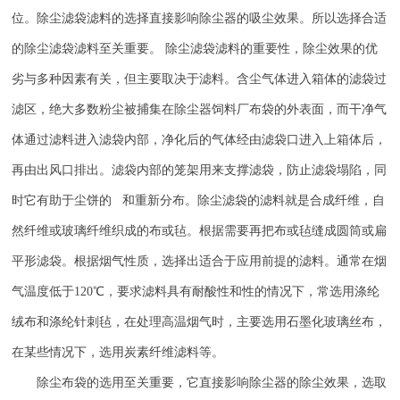
位。除尘滤袋滤料的选择直接影响除尘器的吸尘效果。所以选择合适
的除尘滤袋滤料至关重要。
除尘滤袋滤料的重要性，除尘效果的优
劣与多种因素有关，但主要取决于滤料。含尘气体进入箱体的滤袋过
滤区，绝大多数粉尘被捕集在除尘器饲料厂布袋的外表面，而干净气
体通过滤料进入滤袋内部，净化后的气体经由滤袋口进入上箱体后，
再由出风口排出。滤袋内部的笼架用来支撑滤袋，防止滤袋塌陷，同
时它有助于尘饼的 和重新分布。除尘滤袋的滤料就是合成纤维，自
然纤维或玻璃纤维织成的布或毡。根据需要再把布或毡缝成圆筒或扁
平形滤袋。根据烟气性质，选择出适合于应用前提的滤料。通常在烟
气温度低于
120
℃，要求滤料具有耐酸性和性的情况下，常选用涤纶
绒布和涤纶针刺毡，在处理高温烟气时，主要选用石墨化玻璃丝布，
在某些情况下，选用炭素纤维滤料等。
除尘布袋的选用至关重要，它直接影响除尘器的除尘效果，选取