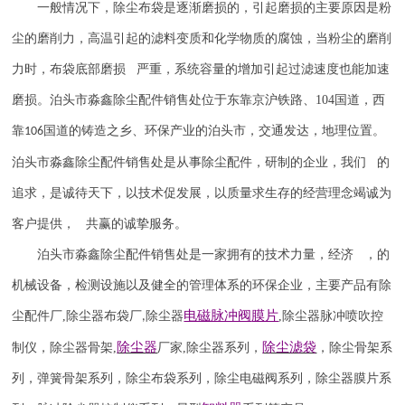
一般情况下，除尘布袋是逐渐磨损的，引起磨损的主要原因是粉
尘的磨削力，高温引起的滤料变质和化学物质的腐蚀，当粉尘的磨削
力时，布袋底部磨损 严重，系统容量的增加引起过滤速度也能加速
磨损。泊头市淼鑫除尘配件销售处位于东靠京沪铁路、
104
国道，西
靠
国道的铸造之乡、环保产业的泊头市，交通发达，地理位置。
106
泊头市淼鑫除尘配件销售处是从事除尘配件，研制的企业，我们 的
追求，是诚待天下，以技术促发展，以质量求生存的经营理念竭诚为
客户提供， 共赢的诚挚服务。
泊头市淼鑫除尘配件销售处是一家拥有的技术力量，经济 ，的
机械设备，检测设施以及健全的管理体系的环保企业，主要产品有除
电磁脉冲阀
膜片
尘配件厂
,
除尘器布袋厂
除尘器
,
除尘器
脉冲喷吹
控
,
除尘器
除尘滤袋
制仪
，
除尘器骨架
,
厂家
,
除尘器系列，
，除尘骨架系
列，弹簧骨架系列，除尘布袋系列，除尘电磁阀系列，除尘器膜片系