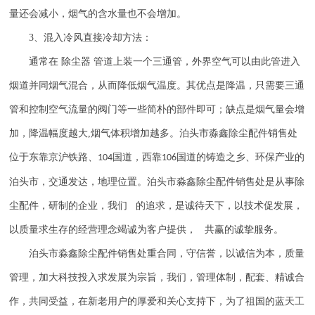
量还会减小，烟气的含水量也不会增加。
3
、混入冷风直接冷却方法：
通常在
除尘器
管道上装一个三通管，外界空气可以由此管进入
烟道并同烟气混合，从而降低烟气温度。其优点是降温，只需要三通
管和控制空气流量的阀门等一些简朴的部件即可；缺点是烟气量会增
加，降温幅度越大
,
烟气体积增加越多。泊头市淼鑫除尘配件销售处
位于东靠京沪铁路、
国道，西靠
国道的铸造之乡、环保产业的
104
106
泊头市，交通发达，地理位置。泊头市淼鑫除尘配件销售处是从事除
尘配件，研制的企业，我们 的追求，是诚待天下，以技术促发展，
以质量求生存的经营理念竭诚为客户提供， 共赢的诚挚服务。
泊头市淼鑫除尘配件销售处重合同，守信誉，以诚信为本，质量
管理，加大科技投入求发展为宗旨，我们，管理体制，配套、精诚合
作，共同受益，在新老用户的厚爱和关心支持下，为了祖国的蓝天工